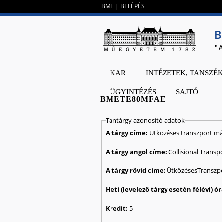
BME
|
BELÉPÉS
B
"
KAR
INTÉZETEK, TANSZÉ
ÜGYINTÉZÉS
SAJTÓ
BMETE80MFAE
Tantárgy azonosító adatok
A tárgy címe:
Ütközéses transzport m
A tárgy angol címe:
Collisional Trans
A tárgy rövid címe:
ÜtközésesTranszp
Kredit:
5