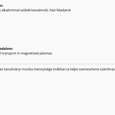
an:
den alkalommal szóbeli beszámoló, házi feladatok
irodalom:
nal transport in magnetized plasmas
ges tanulmányi munka mennyisége órákban (a teljes szemeszterre számítva)