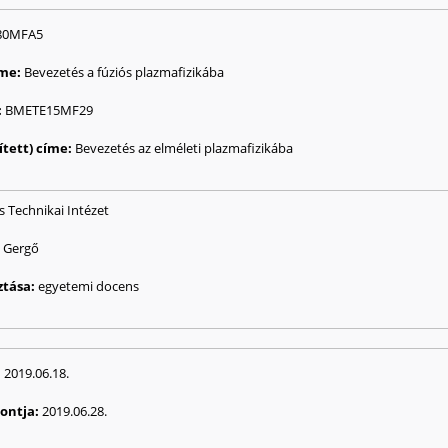
d
80MFA5
íme:
Bevezetés a fúziós plazmafizikába
:
BMETE15MF29
dített) címe:
Bevezetés az elméleti plazmafizikába
s Technikai Intézet
l Gergő
ztása:
egyetemi docens
:
2019.06.18.
pontja:
2019.06.28.