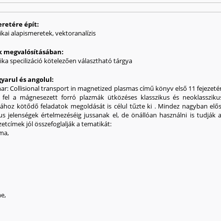
eretére épít:
ikai alapismeretek, vektoranalízis
ak megvalósításában:
ka specilizáció kötelezően választható tárgya
yarul és angolul:
mar: Collisional transport in magnetized plasmas című könyv első 11 fejezeté
íti fel a mágnesezett forró plazmák ütközéses klasszikus és neoklasszik
ához kötődő feladatok megoldását is célul tűzte ki . Mindez nagyban előse
jelenségek értelmezéséig jussanak el, de önállóan használni is tudják a p
etcímek jól összefoglalják a tematikát:
sma,
me,