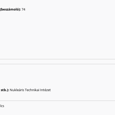
a (beszámoló):
74
stb.):
Nukleáris Technikai Intézet
lcs