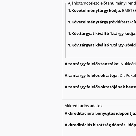
Ajánlott/Kötelező előtanulmányi ren
1.Követelménytárgy kódja:
BMETE
1.Követelménytárgy (rövidített) c
1.Köv.tárgyat kiváltó 1.tárgy kódja
1.Köv.tárgyat kiváltó 1.tárgy (rövi
A tantárgy felelős tanszéke:
Nukleári
A tantárgy felelős oktatója:
Dr. Poko
A tantárgy felelős oktatójának beos
Akkreditációs adatok
Akkreditációra benyújtás időpontja
Akkreditációs bizottság döntési idő