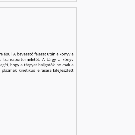
re épül. A bevezető fejezet után a könyv a
us transzportelméletét. A tárgy a könyv
gíti, hogy a tárgyat hallgatók ne csak a
lazmák kinetikus leírására kifejlesztett