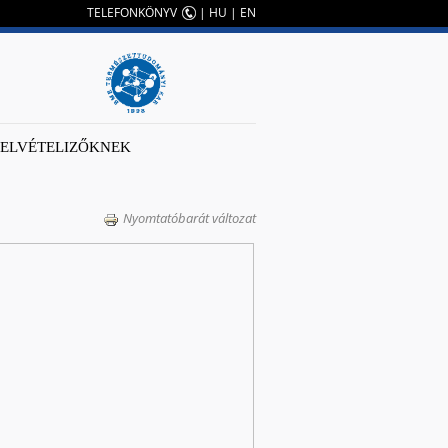
TELEFONKÖNYV
|
HU
|
EN
FELVÉTELIZŐKNEK
Nyomtatóbarát változat