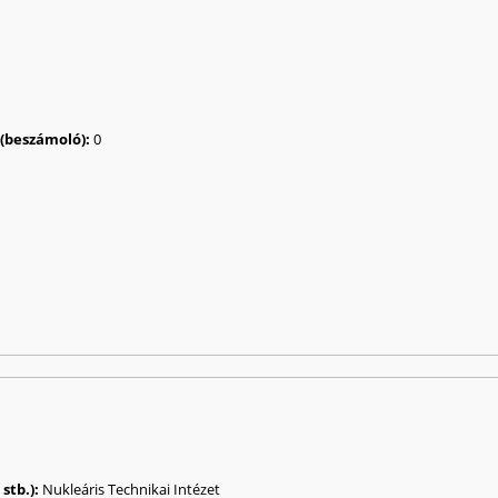
a (beszámoló):
0
stb.):
Nukleáris Technikai Intézet