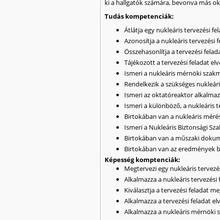
ki a hallgatók számára, bevonva más ok
Tudás kompetenciák:
Átlátja egy nukleáris tervezési 
Azonosítja a nukleáris tervezési
Összehasonlítja a tervezési fel
Tájékozott a tervezési feladat e
Ismeri a nukleáris mérnöki szakma
Rendelkezik a szükséges nukleári
Ismeri az oktatóreaktor alkalmaz
Ismeri a különböző, a nukleáris t
Birtokában van a nukleáris méré
Ismeri a Nukleáris Biztonsági Sz
Birtokában van a műszaki dokume
Birtokában van az eredmények b
Képesség komptenciák:
Megtervezi egy nukleáris tervez
Alkalmazza a nukleáris tervezés
Kiválasztja a tervezési feladat m
Alkalmazza a tervezési feladat e
Alkalmazza a nukleáris mérnöki s