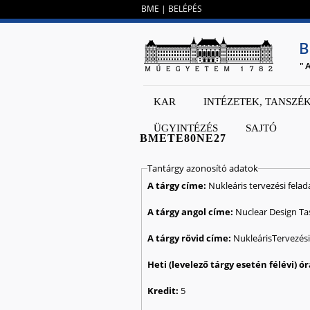
BME
|
BELÉPÉS
B
"
KAR
INTÉZETEK, TANSZÉ
ÜGYINTÉZÉS
SAJTÓ
BMETE80NE27
Tantárgy azonosító adatok
A tárgy címe:
Nukleáris tervezési felad
A tárgy angol címe:
Nuclear Design Ta
A tárgy rövid címe:
NukleárisTervezés
Kredit:
5