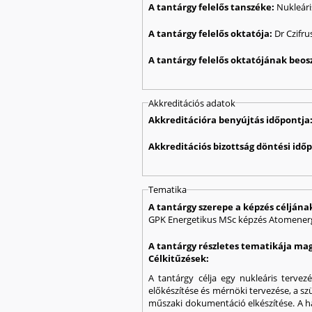
A tantárgy felelős tanszéke:
Nukleári
A tantárgy felelős oktatója:
Dr Czifru
A tantárgy felelős oktatójának beos
Akkreditációs adatok
Akkreditációra benyújtás időpontja
Akkreditációs bizottság döntési idő
Tematika
A tantárgy szerepe a képzés célján
GPK Energetikus MSc képzés Atomenergi
A tantárgy részletes tematikája mag
Célkitűzések:
A tantárgy célja egy nukleáris tervezé
előkészítése és mérnöki tervezése, a sz
műszaki dokumentáció elkészítése. A hall