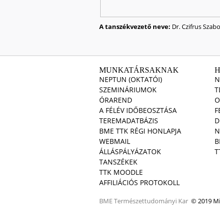
A tanszékvezető neve:
Dr. Czifrus Szabo
MUNKATÁRSAKNAK
NEPTUN (OKTATÓI)
N
SZEMINÁRIUMOK
T
ÓRAREND
O
A FÉLÉV IDŐBEOSZTÁSA
F
TEREMADATBÁZIS
D
BME TTK RÉGI HONLAPJA
N
WEBMAIL
B
ÁLLÁSPÁLYÁZATOK
T
TANSZÉKEK
TTK MOODLE
AFFILIÁCIÓS PROTOKOLL
BME
Természettudományi Kar
© 2019 Min