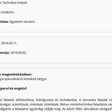
s Technikai Intézet
s Szabolcs
ztása:
Egyetemi docens
:
2019.03.11.
pontja:
2019.04.02.
ak megvalósításában:
a specializáció kötelező tárgya
yarul és angolul:
si feladat előkészítése, kidolgozása és kivitelezése. A tervezési feladat
ükséges számítások, mérések, kísérletek, illetve méréstechnikai feladatok v
gatók a feladatot egyénileg oldják meg. Az adott félév aktuálisan elvégezhet