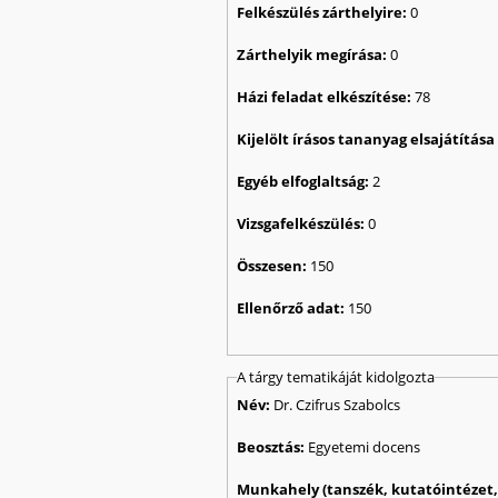
Felkészülés zárthelyire:
0
Zárthelyik megírása:
0
Házi feladat elkészítése:
78
Kijelölt írásos tananyag elsajátítás
Egyéb elfoglaltság:
2
Vizsgafelkészülés:
0
Összesen:
150
Ellenőrző adat:
150
A tárgy tematikáját kidolgozta
Név:
Dr. Czifrus Szabolcs
Beosztás:
Egyetemi docens
Munkahely (tanszék, kutatóintézet, 