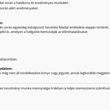
eladat során a hatékony és eredményes munkáért.
a során elért eredményeket.
an:
v során egyénileg kidolgozott tervezési feladat értékelése alapján történik. A
jelöl ki, amelyen a hallgatók bemutatják az előrehaladásukat.
 időpontban.
irodalom:
án még nem áll rendelkezésre könyv vagy jegyzet, annak legkorábbi megjelené
ges tanulmányi munka mennyisége órákban (a teljes szemeszterre számítva)