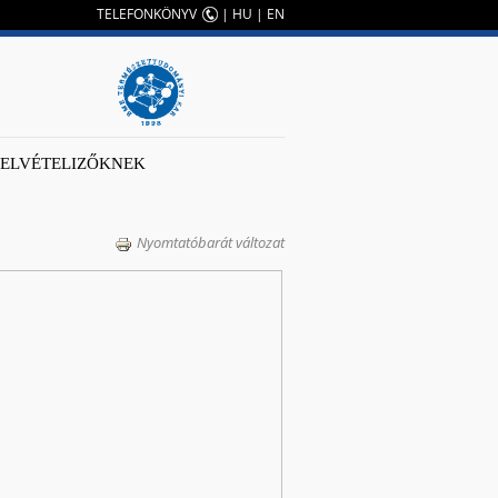
TELEFONKÖNYV
|
HU
|
EN
FELVÉTELIZŐKNEK
Nyomtatóbarát változat