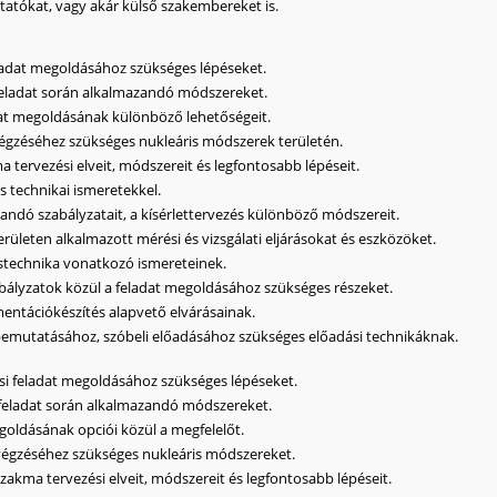
tatókat, vagy akár külső szakembereket is.
feladat megoldásához szükséges lépéseket.
 feladat során alkalmazandó módszereket.
adat megoldásának különböző lehetőségeit.
lvégzéséhez szükséges nukleáris módszerek területén.
 tervezési elveit, módszereit és legfontosabb lépéseit.
s technikai ismeretekkel.
andó szabályzatait, a kísérlettervezés különböző módszereit.
erületen alkalmazott mérési és vizsgálati eljárásokat és eszközöket.
stechnika vonatkozó ismereteinek.
abályzatok közül a feladat megoldásához szükséges részeket.
ntációkészítés alapvető elvárásainak.
emutatásához, szóbeli előadásához szükséges előadási technikáknak.
ési feladat megoldásához szükséges lépéseket.
i feladat során alkalmazandó módszereket.
egoldásának opciói közül a megfelelőt.
lvégzéséhez szükséges nukleáris módszereket.
zakma tervezési elveit, módszereit és legfontosabb lépéseit.