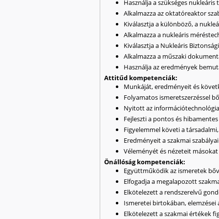
Használja a szükséges nukleáris 
Alkalmazza az oktatóreaktor szab
Kiválasztja a különböző, a nukleá
Alkalmazza a nukleáris méréstec
Kiválasztja a Nukleáris Biztonsá
Alkalmazza a műszaki dokumentác
Használja az eredmények bemutat
Attitűd kompetenciák:
Munkáját, eredményeit és követk
Folyamatos ismeretszerzéssel bőv
Nyitott az információtechnológia
Fejleszti a pontos és hibamentes
Figyelemmel követi a társadalmi,
Eredményeit a szakmai szabályai
Véleményét és nézeteit másokat 
Önállóság kompetenciák:
Együttműködik az ismeretek bőví
Elfogadja a megalapozott szakmai
Elkötelezett a rendszerelvű gon
Ismeretei birtokában, elemzései 
Elkötelezett a szakmai értékek f