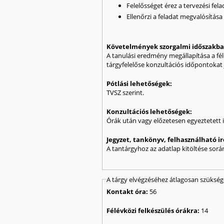
Felelősséget érez a tervezési f
Ellenőrzi a feladat megvalósítás
Követelmények szorgalmi időszakb
A tanulási eredmény megállapítása a félé
tárgyfelelőse konzultációs időpontokat 
Pótlási lehetőségek:
TVSZ szerint.
Konzultációs lehetőségek:
Órák után vagy előzetesen egyeztetett
Jegyzet, tankönyv, felhasználható 
A tantárgyhoz az adatlap kitöltése sor
A tárgy elvégzéséhez átlagosan szüksé
Kontakt óra:
56
Félévközi felkészülés órákra:
14