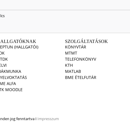
lcs
HALLGATÓKNAK
SZOLGÁLTATÁSOK
EPTUN (HALLGATÓI)
KÖNYVTÁR
DK
MTMT
TDK
TELEFONKÖNYV
ELVI
KTH
IÁKMUNKA
MATLAB
YELVOKTATÁS
BME ÉTELFUTÁR
ME ALFA
TK MOODLE
den jog fenntartva I
Impresszum