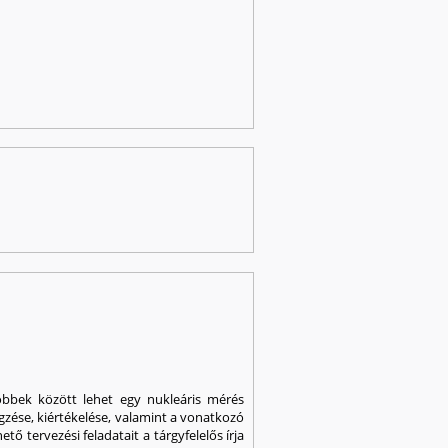
 többek között lehet egy nukleáris mérés
égzése, kiértékelése, valamint a vonatkozó
ő tervezési feladatait a tárgyfelelős írja