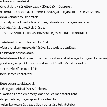
technikai ismereteket.
ályzatait, a kísérlettervezés különböző módszereit.
ris területen alkalmazott mérési és vizsgálati eljárásokat és eszközöket.
hnika vonatkozó ismereteit.
gi Szabályzatok közül a feladat megoldásához szükséges részeket.
iókészítés alapvető elvárásait.
ásához, szóbeli előadásához szükséges előadási technikákat.
eztetéseit folyamatosan ellenőrzi.
íti a projektek megvalósításával kapcsolatos tudását.
i eszközök használatára.
 feladatmegoldást, a mérnöki precizitást és szabatosságot szolgáló képesség
 gazdasági és politikai rendszerben bekövetkező változásokat.
nak megfelelően publikálja.
nem sértve közzéteszi.
tése során az oktatóval.
 és egyéb kritikai észrevételeket.
dolkodás és problémamegoldás elvei és módszerei iránt.
alapján felelős, megalapozott döntést hoz.
igyelembe vétele és a szabályok betartása tekintetében.