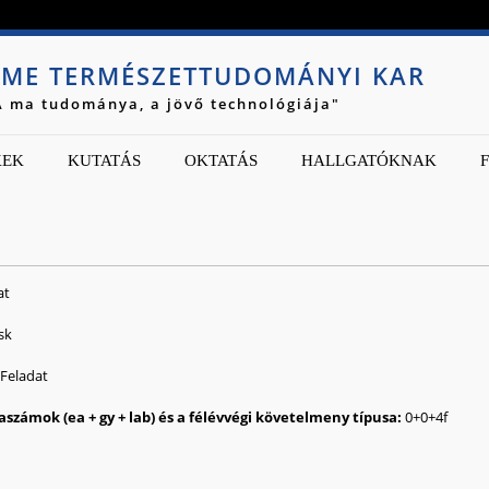
Jump to navigation
ME TERMÉSZETTUDOMÁNYI KAR
A ma tudománya, a jövő technológiája"
KEK
KUTATÁS
OKTATÁS
HALLGATÓKNAK
at
sk
iFeladat
0
0
4
f