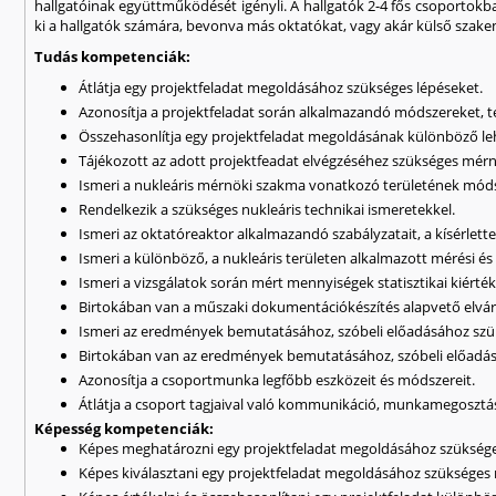
hallgatóinak együttműködését igényli. A hallgatók 2-4 fős csoportokban
ki a hallgatók számára, bevonva más oktatókat, vagy akár külső szake
Tudás kompetenciák:
Átlátja egy projektfeladat megoldásához szükséges lépéseket.
Azonosítja a projektfeladat során alkalmazandó módszereket, t
Összehasonlítja egy projektfeladat megoldásának különböző le
Tájékozott az adott projektfeadat elvégzéséhez szükséges mér
Ismeri a nukleáris mérnöki szakma vonatkozó területének módsz
Rendelkezik a szükséges nukleáris technikai ismeretekkel.
Ismeri az oktatóreaktor alkalmazandó szabályzatait, a kísérlet
Ismeri a különböző, a nukleáris területen alkalmazott mérési és 
Ismeri a vizsgálatok során mért mennyiségek statisztikai kiérték
Birtokában van a műszaki dokumentációkészítés alapvető elvár
Ismeri az eredmények bemutatásához, szóbeli előadásához sz
Birtokában van az eredmények bemutatásához, szóbeli előadás
Azonosítja a csoportmunka legfőbb eszközeit és módszereit.
Átlátja a csoport tagjaival való kommunikáció, munkamegosztá
Képesség kompetenciák:
Képes meghatározni egy projektfeladat megoldásához szüksége
Képes kiválasztani egy projektfeladat megoldásához szükséges