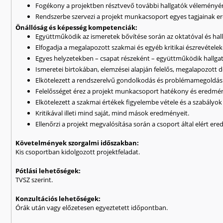
Fogékony a projektben résztvevő további hallgatók véleményér
Rendszerbe szervezi a projekt munkacsoport egyes tagjainak e
Önállóság és képesség kompetenciák:
Együttműködik az ismeretek bővítése során az oktatóval és hall
Elfogadja a megalapozott szakmai és egyéb kritikai észrevételek
Egyes helyzetekben – csapat részeként – együttműködik hallgat
Ismeretei birtokában, elemzései alapján felelős, megalapozott 
Elkötelezett a rendszerelvű gondolkodás és problémamegoldás e
Felelősséget érez a projekt munkacsoport hatékony és eredmé
Elkötelezett a szakmai értékek figyelembe vétele és a szabályok
Kritikával illeti mind saját, mind mások eredményeit.
Ellenőrzi a projekt megvalósítása során a csoport által elért er
Követelmények szorgalmi időszakban:
Kis csoportban kidolgozott projektfeladat.
Pótlási lehetőségek:
TVSZ szerint.
Konzultációs lehetőségek:
Órák után vagy előzetesen egyeztetett időpontban.