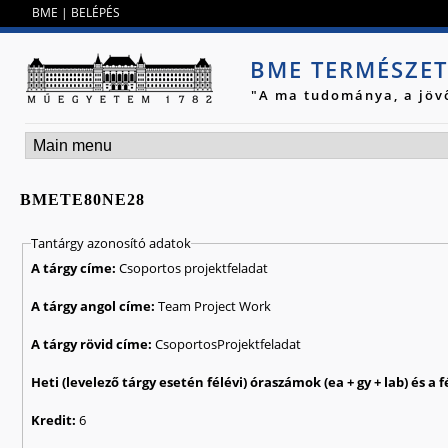
Jump to navigation
BME
|
BELÉPÉS
BME TERMÉSZE
"A ma tudománya, a jöv
BMETE80NE28
Tantárgy azonosító adatok
A tárgy címe:
Csoportos projektfeladat
A tárgy angol címe:
Team Project Work
A tárgy rövid címe:
CsoportosProjektfeladat
Kredit:
6