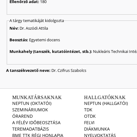
Ellenőrző adat:
180
A tárgy tematikáját kidolgozta
Név:
Dr. Aszódi Attila
Beosztás:
Egyetemi docens
Munkahely (tanszék, kutatóintézet, stb.):
Nukleáris Technikai Inté
A tanszékvezető neve:
Dr. Czifrus Szabolcs
MUNKATÁRSAKNAK
HALLGATÓKNAK
NEPTUN (OKTATÓI)
NEPTUN (HALLGATÓI)
SZEMINÁRIUMOK
TDK
ÓRAREND
OTDK
A FÉLÉV IDŐBEOSZTÁSA
FELVI
TEREMADATBÁZIS
DIÁKMUNKA
BME TTK RÉGI HONLAPJA
NYELVOKTATÁS