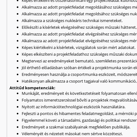
Képes értékelni és összehasonlítani egy projektfeladat különbö
Alkalmazza az adott projektfeladat megoldásához szükséges m
Alkalmazza az adott projektfeladat megoldsához szükséges nuk
Alkalmazza a szükséges nukleáris technikai ismereteket.
Előkészíti a kísérletek elvégzéséhez szükséges műszaki hátteret,
Alkalmazza az adott projektfeladat elvégzéséhez szükséges méré
Alkalmazza az adott projektfeladat elvégzéséhez szükséges méré
Képes kiértékelni a kísérletek, vizsgálatok során mért adatokat.
Képes elkészíteni a projektfeladathoz szükséges műszaki doku
Megtervezi az eredményeket bemutató, szemléletes prezentáci
Jól érthető előadásban szóban értékeli a projektmunka során el
Eredményesen használja a csoportmunka eszközeit, módszereit
Hatékonyan alkalmazza a csoport tagjaival való kommunikáci
Attitűd kompetenciák:
Munkáját, eredményeit és következtetéseit folyamatosan ellenő
Folyamatos ismeretszerzéssel bővíti a projektek megvalósításáv
Nyitott az információtechnológiai eszközök használatára.
Fejleszti a pontos és hibamentes feladatmegoldást, a mérnöki pr
Figyelemmel követi a társadalmi, gazdasági és politikai rendsz
Eredményeit a szakmai szabályainak megfelelően publikálja.
Véleményét és nézeteit másokat nem sértve közzéteszi.