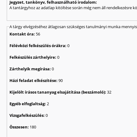
Jegyzet, tankönyv, felhasználható irodalom:
A tantárgyhoz az adatlap kitöltése során még nem áll rendelkezésre kö
A tárgy elvégzéséhez átlagosan szükséges tanulmányi munka mennyisé
Kontakt óra:
56
Félévközi felkészülés órákra:
0
Felkészülés zárthelyire:
0
Zárthelyik megírása:
0
Házi feladat elkészítése:
90
Kijelölt írásos tananyag elsajátítása (beszámoló):
32
Egyéb elfoglaltság:
2
Vizsgafelkészülés:
0
Összesen:
180