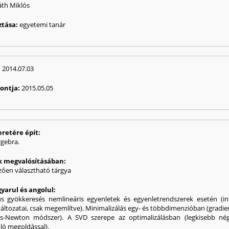
áth Miklós
ztása:
egyetemi tanár
:
2014.07.03
pontja:
2015.05.05
eretére épít:
lgebra.
ak megvalósításában:
ően választható tárgya
yarul és angolul:
s gyökkeresés nemlineáris egyenletek és egyenletrendszerek esetén (inte
áltozatai, csak megemlítve). Minimalizálás egy- és többdimenzióban (gradie
Newton módszer). A SVD szerepe az optimalizálásban (legkisebb négyz
ló megoldással).