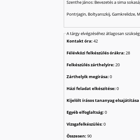
Szenthe János: Bevezetés a sima sokasá
Pontrjagin, Boltyanszkij, Gamkrelidze, 
A tárgy elvégzéséhez átlagosan szüksé
Kontakt óra:
42
Félévközi felkészülés órákra:
28
Felkészülés zárthelyire:
20
Zárthelyik megírása:
0
Házi feladat elkészítése:
0
Kijelölt írásos tananyag elsajátítás
Egyéb elfoglaltság:
0
Vizsgafelkészülés:
0
Összesen:
90