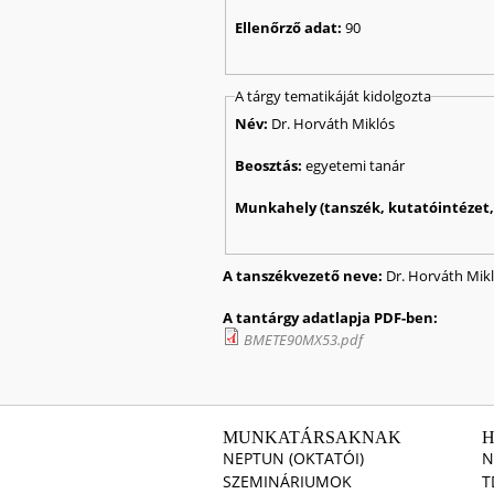
Ellenőrző adat:
90
A tárgy tematikáját kidolgozta
Név:
Dr. Horváth Miklós
Beosztás:
egyetemi tanár
Munkahely (tanszék, kutatóintézet, 
A tanszékvezető neve:
Dr. Horváth Mik
A tantárgy adatlapja PDF-ben:
BMETE90MX53.pdf
MUNKATÁRSAKNAK
NEPTUN (OKTATÓI)
N
SZEMINÁRIUMOK
T