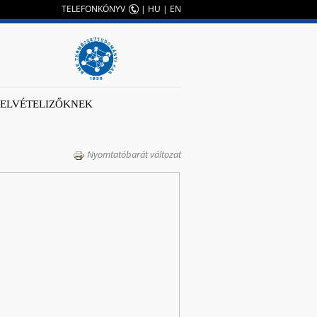
TELEFONKÖNYV
|
HU
|
EN
FELVÉTELIZŐKNEK
Nyomtatóbarát változat