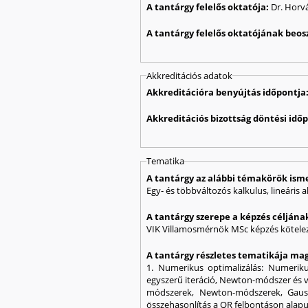
A tantárgy felelős oktatója:
Dr. Horv
A tantárgy felelős oktatójának beos
Akkreditációs adatok
Akkreditációra benyújtás időpontja
Akkreditációs bizottság döntési idő
Tematika
A tantárgy az alábbi témakörök ism
Egy- és többváltozós kalkulus, lineáris a
A tantárgy szerepe a képzés célján
VIK Villamosmérnök MSc képzés kötelez
A tantárgy részletes tematikája mag
1. Numerikus optimalizálás: Numeriku
egyszerű iteráció, Newton-módszer és v
módszerek, Newton-módszerek, Gauss-
összehasonlítás a QR felbontáson alapu