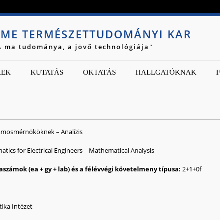
Jump to navigation
ME TERMÉSZETTUDOMÁNYI KAR
A ma tudománya, a jövő technológiája"
KEK
KUTATÁS
OKTATÁS
HALLGATÓKNAK
lamosmérnököknek – Analízis
ics for Electrical Engineers – Mathematical Analysis
2
1
0
f
ika Intézet