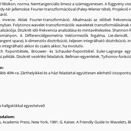
al félsíkon, norma. Nemtangenciális limesz a számegyenesen. A függvény vis
dy-tér jellemzése Fourier-transzformációval (Paley-Wiener tétel). Projekció 
áról.
 inverze. Ablak Fourier-transzformáció. Alkalmazás az időbeli frekvencia 
ányban. Folytonos wavelet-transzformációk: waveletek transzformálásának cél
lizációja. Diszkrét idő-frekvencia analizálása és mintavételezése. Shannon-fé
tományon. 4. Differenciálgeometria Vektormezők fogalma, Lie-derivált, 
ngent space), k-dimenziós disztribúció, teljesen integrálható disztribúció, in
n integrálható akkor és csakis akkor, ha involutív.
h fixponttétele, Brouwer- és Schauder-fixponttétel. Euler-Lagrange egy
 példák. Diszkrét vezérlési feladatok, Bellman-egyenletek. Tyihonov-funkcio
an:
lább 40%-ra. Zárthelyikkel és a házi feladattal együttesen elérhető összpont
 hallgatókkal egyeztetve0
irodalom:
J. B. Garne