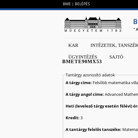
BME
|
BELÉPÉS
B
"
KAR
INTÉZETEK, TANSZÉ
ÜGYINTÉZÉS
SAJTÓ
BMETE90MX53
Tantárgy azonosító adatok
A tárgy címe:
Felsőbb matematika vil
A tárgy angol címe:
Advanced Mathemat
Kredit:
3
A tantárgy felelős tanszéke:
Matemat