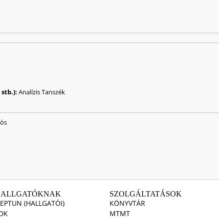
stb.):
Analízis Tanszék
lós
HALLGATÓKNAK
SZOLGÁLTATÁSOK
EPTUN (HALLGATÓI)
KÖNYVTÁR
DK
MTMT