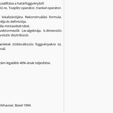
szaállítása a határfüggvényből
H2-re, Toeplitz operátor, Hankel operátor.
lokalizációjára. Rekonstruálási formula.
ja és definíciója.
le mintavételi tétel.
vektormezők Lie-algebrája. k-dimenziós
volutív disztribúció.
enletek (többváltozós függvényekre is).
nál.
szám legalább 40%-ának teljesítése.
tt: Bounded analytic functions, Academic Press, New York, 1981. G. Kaiser, A Friendly Guide to Wavelets, Birkhauser, Basel 1994.