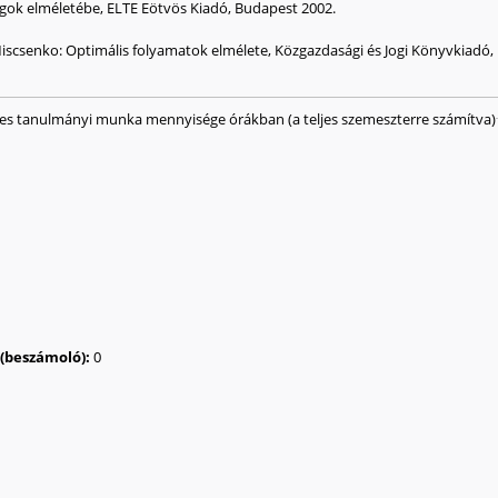
gok elméletébe, ELTE Eötvös Kiadó, Budapest 2002.
Miscsenko: Optimális folyamatok elmélete, Közgazdasági és Jogi Könyvkiadó,
ges tanulmányi munka mennyisége órákban (a teljes szemeszterre számítva)
a (beszámoló):
0