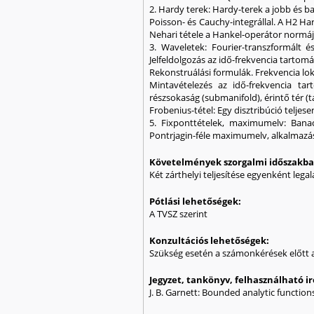
2. Hardy terek: Hardy-terek a jobb és b
Poisson- és Cauchy-integrállal. A H2 Har
Nehari tétele a Hankel-operátor normáj
3. Waveletek: Fourier-transzformált és
Jelfeldolgozás az idő-frekvencia tartom
Rekonstruálási formulák. Frekvencia loka
Mintavételezés az idő-frekvencia tar
részsokaság (submanifold), érintő tér (ta
Frobenius-tétel: Egy disztribúció teljese
5. Fixponttételek, maximumelv: Banac
Pontrjagin-féle maximumelv, alkalmazási
Követelmények szorgalmi időszakb
Két zárthelyi teljesítése egyenként lega
Pótlási lehetőségek:
A TVSZ szerint
Konzultációs lehetőségek:
Szükség esetén a számonkérések előtt a
Jegyzet, tankönyv, felhasználható 