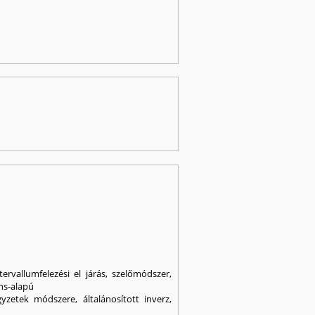
rvallumfelezési el járás, szelőmódszer,
ns-alapú
etek módszere, általánosított inverz,