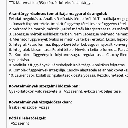
TTK Matematika (BSc) képzés kötelező alaptárgya
A tantárgy részletes tematikája magyarul és angolul:
Feladatmegoldás az Analízis 3 előadás témaköréből. Tematikája megegy
1. Banach fixpont tétele. Implicit függvény tétel, inverz függvény tétel.
2. Mérhető halmazok, mérték. (Külső mérték kiterjesztése teljes mért
3. Lebesgue mérték euklideszi térben. Nem Lebesgue mérhető halmaz l
4. Mérhető függvények (valós és metrikus térbeli értékű). Luzin, Jegoro
5. Integrál. Fatou lemma. Beppo-Levi tétel. Lebesgue majorált konvergen
6. Integrálok kiszámítása. Fubini tétele. Newton-Leibniz formula. Parci
7. Komplex függvények folytonossága, regularitása. Cauchy-Riem
regularitása.
8. Analitikus függvények. Zérushelyek izoláltsága. Analitikus folytatás.
9. Komplex függvények integrálja. Cauchy alaptétele és annak követke
10. Laurent sor. Izolált szingularitások osztályozása. Reziduum-tétel
Követelmények szorgalmi időszakban:
Gyakorlatokon való részvétel a TVSz szerint, évközi zh-k teljesítése.
Követelmények vizsgaidőszakban:
Írásbeli és szóbeli vizsga.
Pótlási lehetőségek:
TVSz szerint