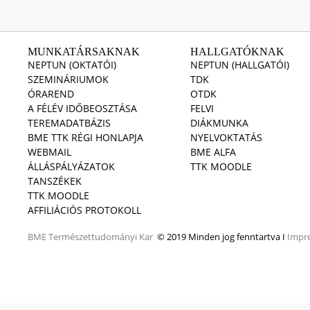
MUNKATÁRSAKNAK
HALLGATÓKNAK
NEPTUN (OKTATÓI)
NEPTUN (HALLGATÓI)
SZEMINÁRIUMOK
TDK
ÓRAREND
OTDK
A FÉLÉV IDŐBEOSZTÁSA
FELVI
TEREMADATBÁZIS
DIÁKMUNKA
BME TTK RÉGI HONLAPJA
NYELVOKTATÁS
WEBMAIL
BME ALFA
ÁLLÁSPÁLYÁZATOK
TTK MOODLE
TANSZÉKEK
TTK MOODLE
AFFILIÁCIÓS PROTOKOLL
BME
Természettudományi Kar
© 2019 Minden jog fenntartva I
Impr