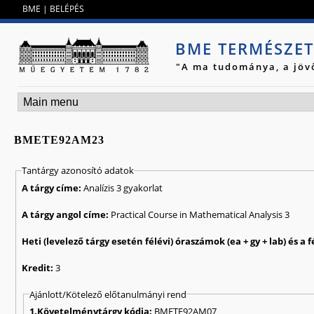
Jump to navigation
BME
|
BELÉPÉS
BME TERMÉSZE
"A ma tudománya, a jöv
BMETE92AM23
Tantárgy azonosító adatok
A tárgy címe:
Analízis 3 gyakorlat
A tárgy angol címe:
Practical Course in Mathematical Analysis 3
Kredit:
3
Ajánlott/Kötelező előtanulmányi rend
1.Követelménytárgy kódja:
BMETE92AM07