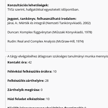
Konzultációs lehetőségek:
TVSz szerint, hallgatókkal egyeztetett időpontban.
Jegyzet, tankönyv, felhasználható irodalom:
Járai, A.: Mérték és integrál (Nemzeti Tankönyvkiadó, 2002)
Duncan: Komplex függvénytan (Műszaki Könyvkiadó, 1978)
Rudin: Real and Complex Analysis (McGraw-Hill, 1974)
A tárgy elvégzéséhez átlagosan szükséges tanulmányi munka mennyisé
Kontakt óra:
42
Félévközi felkészülés órákra:
10
Felkészülés zárthelyire:
28
Zárthelyik megírása:
0
Házi feladat elkészítése:
10
Kijelölt írásos tananyag elsajátítása (beszámoló):
0