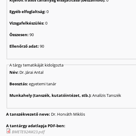
Egyéb elfoglaltság:
0
Vizsgafelkészülés:
0
Összesen:
90
Ellenőrző adat:
90
A tárgy tematikáját kidolgozta
Név:
Dr. Járai Antal
Beosztás:
egyetemi tanár
Munkahely (tanszék, kutatóintézet, stb.):
Analízis Tanszék
A tanszékvezető neve:
Dr. Horváth Miklós
A tantárgy adatlapja PDF-ben:
BMETE92AM23.pdf