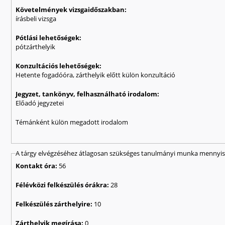
Követelmények vizsgaidőszakban:
írásbeli vizsga
Pótlási lehetőségek:
pótzárthelyik
Konzultációs lehetőségek:
Hetente fogadóóra, zárthelyik előtt külön konzultáció
Jegyzet, tankönyv, felhasználható irodalom:
Előadó jegyzetei
Témánként külön megadott irodalom
A tárgy elvégzéséhez átlagosan szükséges tanulmányi munka mennyisé
Kontakt óra:
56
Félévközi felkészülés órákra:
28
Felkészülés zárthelyire:
10
Zárthelyik megírása:
0