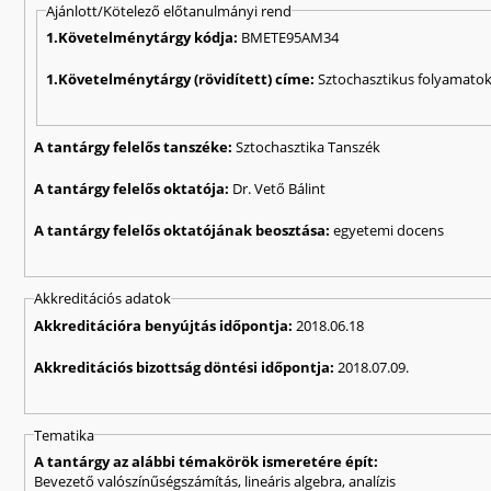
Ajánlott/Kötelező előtanulmányi rend
1.Követelménytárgy kódja:
BMETE95AM34
1.Követelménytárgy (rövidített) címe:
Sztochasztikus folyamato
A tantárgy felelős tanszéke:
Sztochasztika Tanszék
A tantárgy felelős oktatója:
Dr. Vető Bálint
A tantárgy felelős oktatójának beosztása:
egyetemi docens
Akkreditációs adatok
Akkreditációra benyújtás időpontja:
2018.06.18
Akkreditációs bizottság döntési időpontja:
2018.07.09.
Tematika
A tantárgy az alábbi témakörök ismeretére épít:
Bevezető valószínűségszámítás, lineáris algebra, analízis