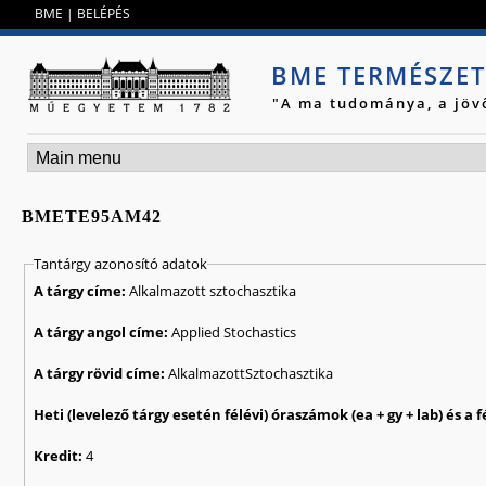
Jump to navigation
BME
|
BELÉPÉS
BME TERMÉSZE
"A ma tudománya, a jöv
BMETE95AM42
Tantárgy azonosító adatok
A tárgy címe:
Alkalmazott sztochasztika
A tárgy angol címe:
Applied Stochastics
A tárgy rövid címe:
AlkalmazottSztochasztika
Kredit:
4