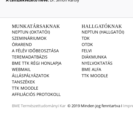
A tanszékvezető neve:
Dr. Simon Károly
MUNKATÁRSAKNAK
HALLGATÓKNAK
NEPTUN (OKTATÓI)
NEPTUN (HALLGATÓI)
SZEMINÁRIUMOK
TDK
ÓRAREND
OTDK
A FÉLÉV IDŐBEOSZTÁSA
FELVI
TEREMADATBÁZIS
DIÁKMUNKA
BME TTK RÉGI HONLAPJA
NYELVOKTATÁS
WEBMAIL
BME ALFA
ÁLLÁSPÁLYÁZATOK
TTK MOODLE
TANSZÉKEK
TTK MOODLE
AFFILIÁCIÓS PROTOKOLL
BME
Természettudományi Kar
© 2019 Minden jog fenntartva I
Impr