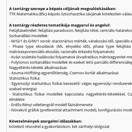
A tantárgy szerepe a képzés céljának megvalósításában:
TTK Matematika (BSc) képzés Sztochasztika sávjának kötelezően válas
A tantárgy részletes tematikája magyarul és angolul:
Felújításelmélet: felújítási paradoxon, felújítási tétel, centrális határel
Sorbanállási modellek:
- M/G/1 és G/M/1 sorok: stacionárius mérték, várakozási idõ, speciáli
- Phase type eloszlások (ML elnyelési idõ), phase type felújítá
mátrixexponenciális eloszlás, racionális érkezési folyamatok)
- Kvázi születési-halálozási folyamatok (kvadratikus mátrixegyenlet-m
- Folytonos sorbanállási modellek és ezeket leíró parciális differenciál
Nagyeltérés-tételek alkalmazásai:
- Azuma-Höffding-egyenlõtlenség, Csernov-korlát alkalmazásai
Statisztikus fizika:
- Egyensúlyi statisztikus fizikai bevezetõ: véges egyensúlyi rendsze
szabad energia)
- Statisztikus fizikai modellek kapcsolata nagyeltérés-tételekkel, 
elmélete:
- Erdõs-Rényi véletlengráf-modell fázisátmenete
- Növekvõ gráfok (preferential attachment model), konfigurációs model
Követelmények szorgalmi időszakban:
kötelező részvétel a gyakorlatokon, két zárthelyi dolgozat