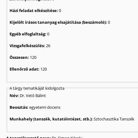
Házi feladat elkészítése:
0
Kijelölt írásos tananyag elsajátítása (beszámoló):
0
Egyéb elfoglaltság:
0
Vizsgafelkészülés:
26
Összesen:
120
Ellenőrző adat:
120
A tárgy tematikáját kidolgozta
Név:
Dr. Vető Bálint
Beosztás:
egyetemi docens
Munkahely (tanszék, kutatóintézet, stb.):
Sztochasztika Tanszék