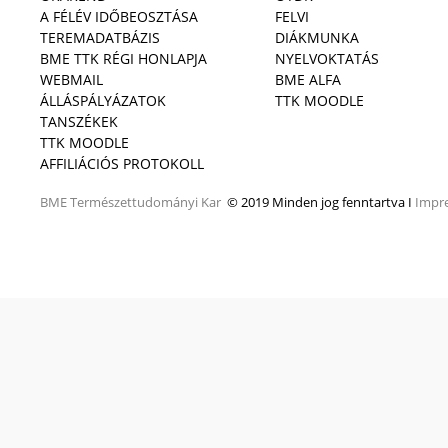
A FÉLÉV IDŐBEOSZTÁSA
FELVI
TEREMADATBÁZIS
DIÁKMUNKA
BME TTK RÉGI HONLAPJA
NYELVOKTATÁS
WEBMAIL
BME ALFA
ÁLLÁSPÁLYÁZATOK
TTK MOODLE
TANSZÉKEK
TTK MOODLE
AFFILIÁCIÓS PROTOKOLL
BME
Természettudományi Kar
© 2019 Minden jog fenntartva I
Impr