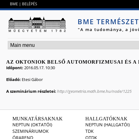
Jump to navigation
BME
|
BELÉPÉS
BME TERMÉSZE
"A ma tudománya, a jöv
AZ OKTONIOK BELSŐ AUTOMORFIZMUSAI ÉS A P
Időpont:
2016.05.17. 10:30
Előadó:
Etesi Gábor
A szeminárium részletei:
http://geometria.math.bme.hu/node/1225
MUNKATÁRSAKNAK
HALLGATÓKNAK
NEPTUN (OKTATÓI)
NEPTUN (HALLGATÓI)
SZEMINÁRIUMOK
TDK
ÓRAREND
OTDK