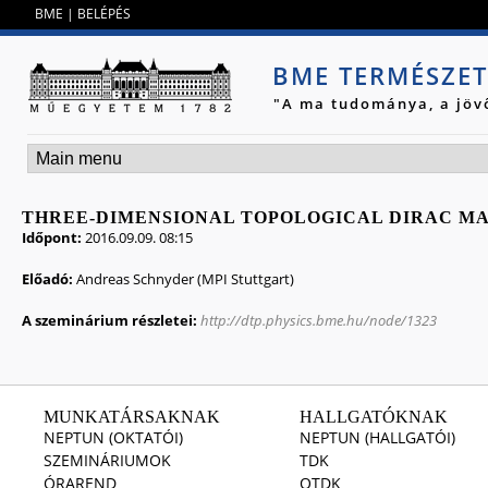
Jump to navigation
BME
|
BELÉPÉS
BME TERMÉSZE
"A ma tudománya, a jöv
THREE-DIMENSIONAL TOPOLOGICAL DIRAC M
Időpont:
2016.09.09. 08:15
Előadó:
Andreas Schnyder (MPI Stuttgart)
A szeminárium részletei:
http://dtp.physics.bme.hu/node/1323
MUNKATÁRSAKNAK
HALLGATÓKNAK
NEPTUN (OKTATÓI)
NEPTUN (HALLGATÓI)
SZEMINÁRIUMOK
TDK
ÓRAREND
OTDK