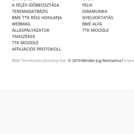
A FÉLÉV IDŐBEOSZTÁSA
FELVI
TEREMADATBÁZIS
DIÁKMUNKA
BME TTK RÉGI HONLAPJA
NYELVOKTATÁS
WEBMAIL
BME ALFA
ÁLLÁSPÁLYÁZATOK
TTK MOODLE
TANSZÉKEK
TTK MOODLE
AFFILIÁCIÓS PROTOKOLL
BME
Természettudományi Kar
© 2019 Minden jog fenntartva I
Impr