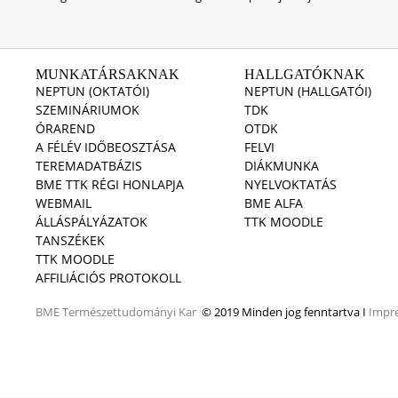
MUNKATÁRSAKNAK
HALLGATÓKNAK
NEPTUN (OKTATÓI)
NEPTUN (HALLGATÓI)
SZEMINÁRIUMOK
TDK
ÓRAREND
OTDK
A FÉLÉV IDŐBEOSZTÁSA
FELVI
TEREMADATBÁZIS
DIÁKMUNKA
BME TTK RÉGI HONLAPJA
NYELVOKTATÁS
WEBMAIL
BME ALFA
ÁLLÁSPÁLYÁZATOK
TTK MOODLE
TANSZÉKEK
TTK MOODLE
AFFILIÁCIÓS PROTOKOLL
BME
Természettudományi Kar
© 2019 Minden jog fenntartva I
Impr