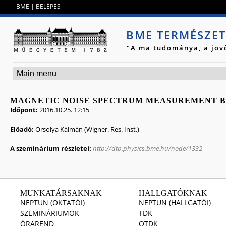
Jump to navigation
BME
|
BELÉPÉS
BME TERMÉSZE
"A ma tudománya, a jöv
MAGNETIC NOISE SPECTRUM MEASUREMENT BY
Időpont:
2016.10.25. 12:15
Előadó:
Orsolya Kálmán (Wigner. Res. Inst.)
A szeminárium részletei:
http://dtp.physics.bme.hu/node/1332
MUNKATÁRSAKNAK
HALLGATÓKNAK
NEPTUN (OKTATÓI)
NEPTUN (HALLGATÓI)
SZEMINÁRIUMOK
TDK
ÓRAREND
OTDK