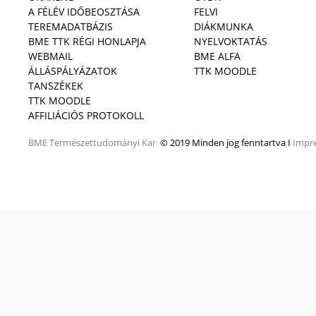
A FÉLÉV IDŐBEOSZTÁSA
FELVI
TEREMADATBÁZIS
DIÁKMUNKA
BME TTK RÉGI HONLAPJA
NYELVOKTATÁS
WEBMAIL
BME ALFA
ÁLLÁSPÁLYÁZATOK
TTK MOODLE
TANSZÉKEK
TTK MOODLE
AFFILIÁCIÓS PROTOKOLL
BME
Természettudományi Kar
© 2019 Minden jog fenntartva I
Impr