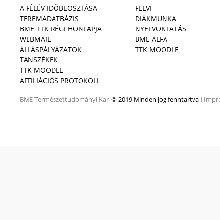
A FÉLÉV IDŐBEOSZTÁSA
FELVI
TEREMADATBÁZIS
DIÁKMUNKA
BME TTK RÉGI HONLAPJA
NYELVOKTATÁS
WEBMAIL
BME ALFA
ÁLLÁSPÁLYÁZATOK
TTK MOODLE
TANSZÉKEK
TTK MOODLE
AFFILIÁCIÓS PROTOKOLL
BME
Természettudományi Kar
© 2019 Minden jog fenntartva I
Impr