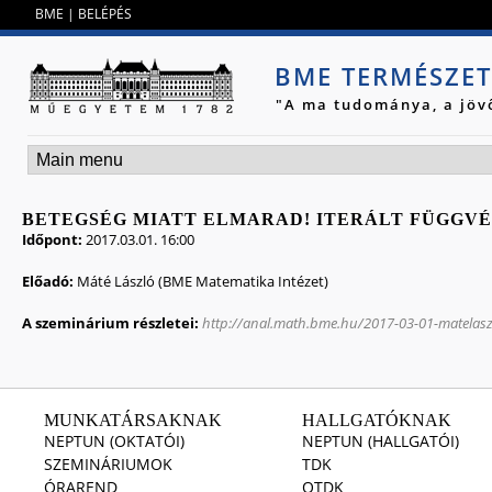
Jump to navigation
BME
|
BELÉPÉS
BME TERMÉSZE
"A ma tudománya, a jöv
BETEGSÉG MIATT ELMARAD! ITERÁLT FÜGGVÉ
Időpont:
2017.03.01. 16:00
Előadó:
Máté László (BME Matematika Intézet)
A szeminárium részletei:
http://anal.math.bme.hu/2017-03-01-matelasz
MUNKATÁRSAKNAK
HALLGATÓKNAK
NEPTUN (OKTATÓI)
NEPTUN (HALLGATÓI)
SZEMINÁRIUMOK
TDK
ÓRAREND
OTDK