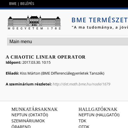
Jump to navigation
BME
|
BELÉPÉS
BME TERMÉSZE
"A ma tudománya, a jöv
A CHAOTIC LINEAR OPERATOR
Időpont:
2017.03.30. 10:15
Előadó:
Kiss Márton (BME Differenciálegyenletek Tanszék)
A szeminárium részletei:
http://det.math.bme.hu/node/1679
MUNKATÁRSAKNAK
HALLGATÓKNAK
NEPTUN (OKTATÓI)
NEPTUN (HALLGATÓI)
SZEMINÁRIUMOK
TDK
ÓRAREND
OTDK