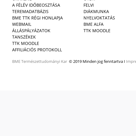
A FÉLÉV IDŐBEOSZTÁSA
FELVI
TEREMADATBÁZIS
DIÁKMUNKA
BME TTK RÉGI HONLAPJA
NYELVOKTATÁS
WEBMAIL
BME ALFA
ÁLLÁSPÁLYÁZATOK
TTK MOODLE
TANSZÉKEK
TTK MOODLE
AFFILIÁCIÓS PROTOKOLL
BME
Természettudományi Kar
© 2019 Minden jog fenntartva I
Impr