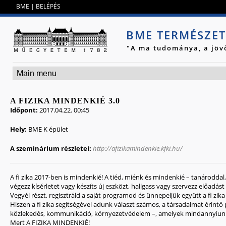
Jump to navigation
BME
|
BELÉPÉS
BME TERMÉSZE
"A ma tudománya, a jöv
A FIZIKA MINDENKIÉ 3.0
Időpont:
2017.04.22. 00:45
Hely:
BME K épület
A szeminárium részletei:
http://afizikamindenkie.kfki.hu/
A fi zika 2017-ben is mindenkié! A tiéd, miénk és mindenkié – tanároddal, 
végezz kísérletet vagy készíts új eszközt, hallgass vagy szervezz előadást 
Vegyél részt, regisztráld a saját programod és ünnepeljük együtt a fi zik
Hiszen a fi zika segítségével adunk választ számos, a társadalmat érintő
közlekedés, kommunikáció, környezetvédelem –, amelyek mindannyiunk 
Mert A FIZIKA MINDENKIÉ!