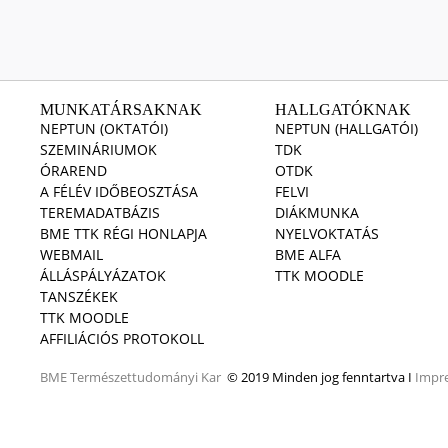
MUNKATÁRSAKNAK
HALLGATÓKNAK
NEPTUN (OKTATÓI)
NEPTUN (HALLGATÓI)
SZEMINÁRIUMOK
TDK
ÓRAREND
OTDK
A FÉLÉV IDŐBEOSZTÁSA
FELVI
TEREMADATBÁZIS
DIÁKMUNKA
BME TTK RÉGI HONLAPJA
NYELVOKTATÁS
WEBMAIL
BME ALFA
ÁLLÁSPÁLYÁZATOK
TTK MOODLE
TANSZÉKEK
TTK MOODLE
AFFILIÁCIÓS PROTOKOLL
BME
Természettudományi Kar
© 2019 Minden jog fenntartva I
Impr