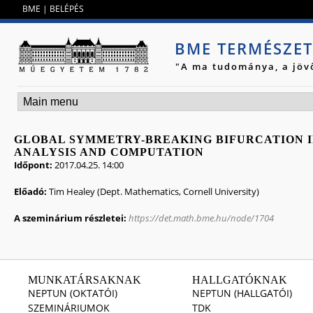
Jump to navigation
BME
|
BELÉPÉS
BME TERMÉSZE
"A ma tudománya, a jöv
GLOBAL SYMMETRY-BREAKING BIFURCATION IN 
ANALYSIS AND COMPUTATION
Időpont:
2017.04.25. 14:00
Előadó:
Tim Healey (Dept. Mathematics, Cornell University)
A szeminárium részletei:
https://det.math.bme.hu/node/1704
MUNKATÁRSAKNAK
HALLGATÓKNAK
NEPTUN (OKTATÓI)
NEPTUN (HALLGATÓI)
SZEMINÁRIUMOK
TDK