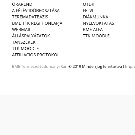
ÓRAREND
OTDK
A FÉLÉV IDŐBEOSZTÁSA
FELVI
TEREMADATBÁZIS
DIÁKMUNKA
BME TTK RÉGI HONLAPJA
NYELVOKTATÁS
WEBMAIL
BME ALFA
ÁLLÁSPÁLYÁZATOK
TTK MOODLE
TANSZÉKEK
TTK MOODLE
AFFILIÁCIÓS PROTOKOLL
BME
Természettudományi Kar
© 2019 Minden jog fenntartva I
Impr