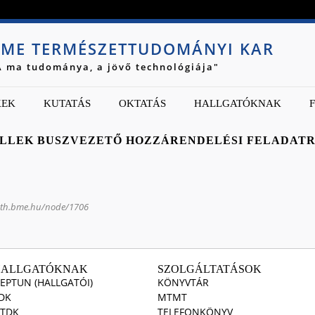
Jump to navigation
ME TERMÉSZETTUDOMÁNYI KAR
A ma tudománya, a jövő technológiája"
KEK
KUTATÁS
OKTATÁS
HALLGATÓKNAK
LLEK BUSZVEZETŐ HOZZÁRENDELÉSI FELADATR
ath.bme.hu/node/1706
HALLGATÓKNAK
SZOLGÁLTATÁSOK
EPTUN (HALLGATÓI)
KÖNYVTÁR
DK
MTMT
TDK
TELEFONKÖNYV