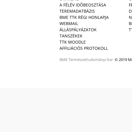
A FÉLÉV IDŐBEOSZTÁSA
F
TEREMADATBÁZIS
D
BME TTK RÉGI HONLAPJA
N
WEBMAIL
B
ÁLLÁSPÁLYÁZATOK
T
TANSZÉKEK
TTK MOODLE
AFFILIÁCIÓS PROTOKOLL
BME
Természettudományi Kar
© 2019 Min