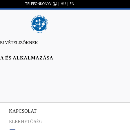
TELEFONKÖNYV
|
HU
|
EN
FELVÉTELIZŐKNEK
A ÉS ALKALMAZÁSA
KAPCSOLAT
ELÉRHETŐSÉG