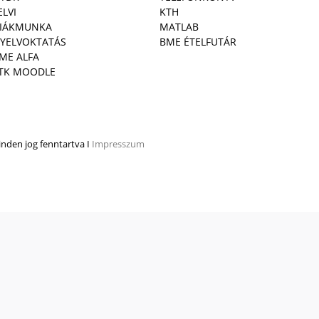
ELVI
KTH
IÁKMUNKA
MATLAB
YELVOKTATÁS
BME ÉTELFUTÁR
ME ALFA
TK MOODLE
den jog fenntartva I
Impresszum