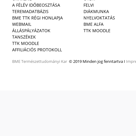
A FÉLÉV IDŐBEOSZTÁSA
FELVI
TEREMADATBÁZIS
DIÁKMUNKA
BME TTK RÉGI HONLAPJA
NYELVOKTATÁS
WEBMAIL
BME ALFA
ÁLLÁSPÁLYÁZATOK
TTK MOODLE
TANSZÉKEK
TTK MOODLE
AFFILIÁCIÓS PROTOKOLL
BME
Természettudományi Kar
© 2019 Minden jog fenntartva I
Impr