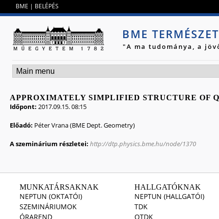
Jump to navigation
BME
|
BELÉPÉS
BME TERMÉSZE
"A ma tudománya, a jöv
APPROXIMATELY SIMPLIFIED STRUCTURE OF Q
Időpont:
2017.09.15. 08:15
Előadó:
Péter Vrana (BME Dept. Geometry)
A szeminárium részletei:
http://dtp.physics.bme.hu/node/1370
MUNKATÁRSAKNAK
HALLGATÓKNAK
NEPTUN (OKTATÓI)
NEPTUN (HALLGATÓI)
SZEMINÁRIUMOK
TDK
ÓRAREND
OTDK