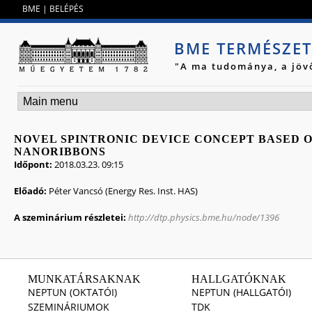
Jump to navigation
BME
|
BELÉPÉS
BME TERMÉSZE
"A ma tudománya, a jöv
NOVEL SPINTRONIC DEVICE CONCEPT BASED 
NANORIBBONS
Időpont:
2018.03.23. 09:15
Előadó:
Péter Vancsó (Energy Res. Inst. HAS)
A szeminárium részletei:
http://dtp.physics.bme.hu/node/1396
MUNKATÁRSAKNAK
HALLGATÓKNAK
NEPTUN (OKTATÓI)
NEPTUN (HALLGATÓI)
SZEMINÁRIUMOK
TDK