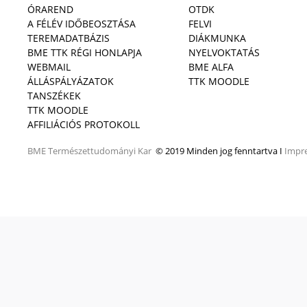
ÓRAREND
OTDK
A FÉLÉV IDŐBEOSZTÁSA
FELVI
TEREMADATBÁZIS
DIÁKMUNKA
BME TTK RÉGI HONLAPJA
NYELVOKTATÁS
WEBMAIL
BME ALFA
ÁLLÁSPÁLYÁZATOK
TTK MOODLE
TANSZÉKEK
TTK MOODLE
AFFILIÁCIÓS PROTOKOLL
BME
Természettudományi Kar
© 2019 Minden jog fenntartva I
Impr