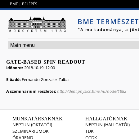
Jump to navigation
BME
|
BELÉPÉS
BME TERMÉSZE
"A ma tudománya, a jöv
GATE-BASED SPIN READOUT
Időpont:
2018.10.19. 12:00
Előadó:
Fernando Gonzalez-Zalba
A szeminárium részletei:
http://dept.physics.bme.hu/node/1882
MUNKATÁRSAKNAK
HALLGATÓKNAK
NEPTUN (OKTATÓI)
NEPTUN (HALLGATÓI)
SZEMINÁRIUMOK
TDK
ÓRAREND
OTDK