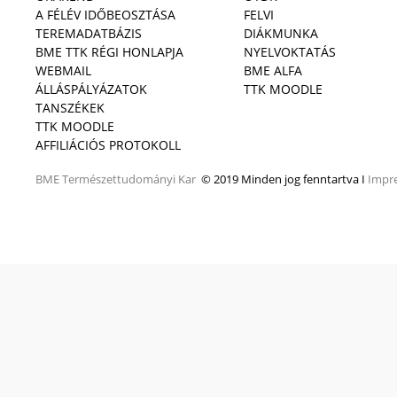
A FÉLÉV IDŐBEOSZTÁSA
FELVI
TEREMADATBÁZIS
DIÁKMUNKA
BME TTK RÉGI HONLAPJA
NYELVOKTATÁS
WEBMAIL
BME ALFA
ÁLLÁSPÁLYÁZATOK
TTK MOODLE
TANSZÉKEK
TTK MOODLE
AFFILIÁCIÓS PROTOKOLL
BME
Természettudományi Kar
© 2019 Minden jog fenntartva I
Impr