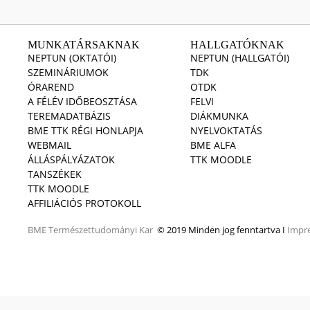
MUNKATÁRSAKNAK
HALLGATÓKNAK
NEPTUN (OKTATÓI)
NEPTUN (HALLGATÓI)
SZEMINÁRIUMOK
TDK
ÓRAREND
OTDK
A FÉLÉV IDŐBEOSZTÁSA
FELVI
TEREMADATBÁZIS
DIÁKMUNKA
BME TTK RÉGI HONLAPJA
NYELVOKTATÁS
WEBMAIL
BME ALFA
ÁLLÁSPÁLYÁZATOK
TTK MOODLE
TANSZÉKEK
TTK MOODLE
AFFILIÁCIÓS PROTOKOLL
BME
Természettudományi Kar
© 2019 Minden jog fenntartva I
Impr