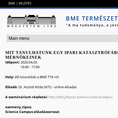
Jump to navigation
BME
|
BELÉPÉS
BME TERMÉSZE
"A ma tudománya, a jöv
MIT TANULHATUNK EGY IPARI KATASZTRÓFÁBÓ
MÉRNÖKEINEK
Időpont:
2020.04.03.
16:00
-
17:00
Hely:
élő közvetítés a BME TTK-ról
Előadó:
Dr. Aszódi Attila (NTI) - online előadás
A szeminárium részletei:
http://felvi.physics.bme.hu/sciencecampus
esemeny_tipus:
Science Campus előadássorozat