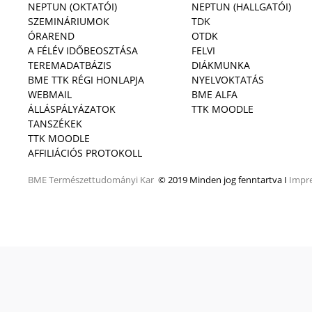
NEPTUN (OKTATÓI)
NEPTUN (HALLGATÓI)
SZEMINÁRIUMOK
TDK
ÓRAREND
OTDK
A FÉLÉV IDŐBEOSZTÁSA
FELVI
TEREMADATBÁZIS
DIÁKMUNKA
BME TTK RÉGI HONLAPJA
NYELVOKTATÁS
WEBMAIL
BME ALFA
ÁLLÁSPÁLYÁZATOK
TTK MOODLE
TANSZÉKEK
TTK MOODLE
AFFILIÁCIÓS PROTOKOLL
BME
Természettudományi Kar
© 2019 Minden jog fenntartva I
Impr