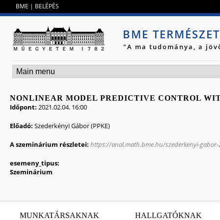
Jump to navigation
BME
|
BELÉPÉS
BME TERMÉSZE
"A ma tudománya, a jöv
NONLINEAR MODEL PREDICTIVE CONTROL WIT
Időpont:
2021.02.04. 16:00
Előadó:
Szederkényi Gábor (PPKE)
A szeminárium részletei:
https://anal.math.bme.hu/szederkenyi-gabor
esemeny_tipus:
Szeminárium
MUNKATÁRSAKNAK
HALLGATÓKNAK