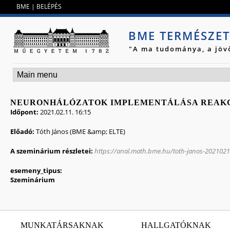
Jump to navigation
BME
|
BELÉPÉS
BME TERMÉSZE
"A ma tudománya, a jöv
NEURONHÁLÓZATOK IMPLEMENTÁLÁSA REAK
Időpont:
2021.02.11. 16:15
Előadó:
Tóth János (BME &amp; ELTE)
A szeminárium részletei:
https://anal.math.bme.hu/toth-janos-202102
esemeny_tipus:
Szeminárium
MUNKATÁRSAKNAK
HALLGATÓKNAK