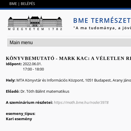
Jump to navigation
BME
|
BELÉPÉS
BME TERMÉSZE
"A ma tudománya, a jöv
KÖNYVBEMUTATÓ - MARK KAC: A VÉLETLEN R
Időpont:
2022.06.01.
17:00
-
18:00
Hely:
MTA Könyvtár és Információs Központ, 1051 Budapest, Arany János
Előadó:
Dr. Tóth Bálint matematikus
A szeminárium részletei:
https://math.bme.hu/node/3978
esemeny_tipus:
Kari esemény