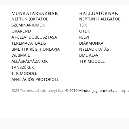
MUNKATÁRSAKNAK
HALLGATÓKNAK
NEPTUN (OKTATÓI)
NEPTUN (HALLGATÓI)
SZEMINÁRIUMOK
TDK
ÓRAREND
OTDK
A FÉLÉV IDŐBEOSZTÁSA
FELVI
TEREMADATBÁZIS
DIÁKMUNKA
BME TTK RÉGI HONLAPJA
NYELVOKTATÁS
WEBMAIL
BME ALFA
ÁLLÁSPÁLYÁZATOK
TTK MOODLE
TANSZÉKEK
TTK MOODLE
AFFILIÁCIÓS PROTOKOLL
BME
Természettudományi Kar
© 2019 Minden jog fenntartva I
Impr