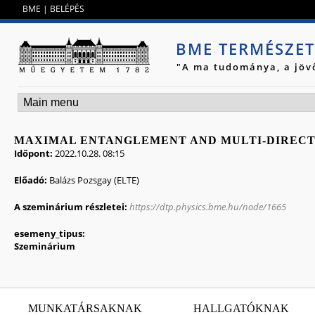
Jump to navigation
BME
|
BELÉPÉS
BME TERMÉSZE
"A ma tudománya, a jöv
MAXIMAL ENTANGLEMENT AND MULTI-DIRECT
Időpont:
2022.10.28. 08:15
Előadó:
Balázs Pozsgay (ELTE)
A szeminárium részletei:
https://dtp.physics.bme.hu/node/1665
esemeny_tipus:
Szeminárium
MUNKATÁRSAKNAK
HALLGATÓKNAK