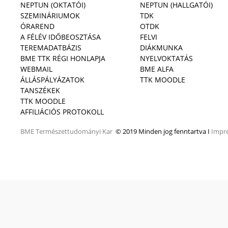
NEPTUN (OKTATÓI)
NEPTUN (HALLGATÓI)
SZEMINÁRIUMOK
TDK
ÓRAREND
OTDK
A FÉLÉV IDŐBEOSZTÁSA
FELVI
TEREMADATBÁZIS
DIÁKMUNKA
BME TTK RÉGI HONLAPJA
NYELVOKTATÁS
WEBMAIL
BME ALFA
ÁLLÁSPÁLYÁZATOK
TTK MOODLE
TANSZÉKEK
TTK MOODLE
AFFILIÁCIÓS PROTOKOLL
BME
Természettudományi Kar
© 2019 Minden jog fenntartva I
Impr