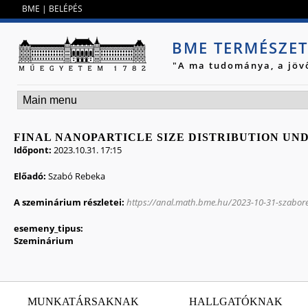
Jump to navigation
BME
|
BELÉPÉS
BME TERMÉSZE
"A ma tudománya, a jöv
FINAL NANOPARTICLE SIZE DISTRIBUTION U
Időpont:
2023.10.31. 17:15
Előadó:
Szabó Rebeka
A szeminárium részletei:
https://anal.math.bme.hu/2023-10-31-szabor
esemeny_tipus:
Szeminárium
MUNKATÁRSAKNAK
HALLGATÓKNAK