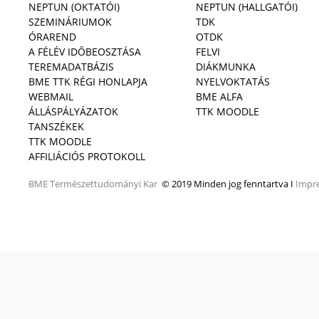
NEPTUN (OKTATÓI)
NEPTUN (HALLGATÓI)
SZEMINÁRIUMOK
TDK
ÓRAREND
OTDK
A FÉLÉV IDŐBEOSZTÁSA
FELVI
TEREMADATBÁZIS
DIÁKMUNKA
BME TTK RÉGI HONLAPJA
NYELVOKTATÁS
WEBMAIL
BME ALFA
ÁLLÁSPÁLYÁZATOK
TTK MOODLE
TANSZÉKEK
TTK MOODLE
AFFILIÁCIÓS PROTOKOLL
BME
Természettudományi Kar
© 2019 Minden jog fenntartva I
Impr