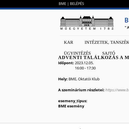
BME
|
BELÉPÉS
B
"
KAR
INTÉZETEK, TANSZÉ
ÜGYINTÉZÉS
SAJTÓ
ADVENTI TALÁLKOZÁS A
Időpont:
2023.12.05.
16:00
-
17:30
Hely:
BME, Oktatói Klub
A szeminárium részletei:
https://www.b
esemeny_tipus:
BME esemény