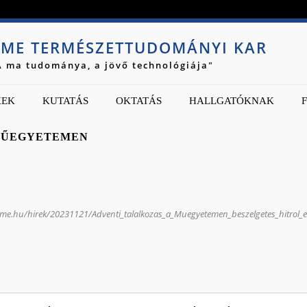
Jump to navigation
ME TERMÉSZETTUDOMÁNYI KAR
A ma tudománya, a jövő technológiája"
KEK
KUTATÁS
OKTATÁS
HALLGATÓKNAK
 MŰEGYETEMEN
me.hu/hirek/20231121/Adventi_talalkozas_a_Muegyetemen_beszelgetes_hitrol