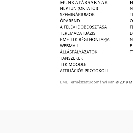
MUNKATÁRSAKNAK
NEPTUN (OKTATÓI)
N
SZEMINÁRIUMOK
T
ÓRAREND
O
A FÉLÉV IDŐBEOSZTÁSA
F
TEREMADATBÁZIS
D
BME TTK RÉGI HONLAPJA
N
WEBMAIL
B
ÁLLÁSPÁLYÁZATOK
T
TANSZÉKEK
TTK MOODLE
AFFILIÁCIÓS PROTOKOLL
BME
Természettudományi Kar
© 2019 Min