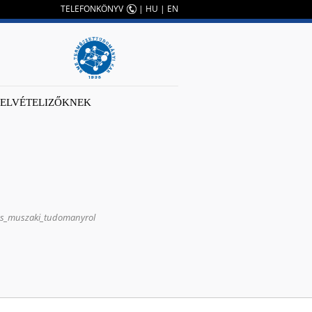
TELEFONKÖNYV
|
HU
|
EN
FELVÉTELIZŐKNEK
_es_muszaki_tudomanyrol