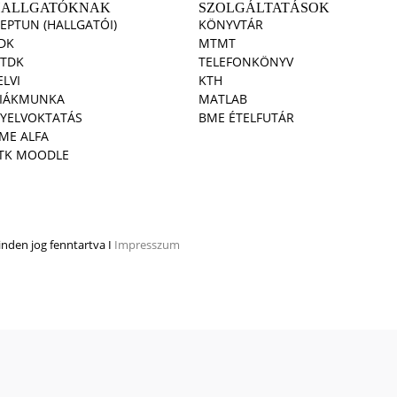
HALLGATÓKNAK
SZOLGÁLTATÁSOK
EPTUN (HALLGATÓI)
KÖNYVTÁR
DK
MTMT
TDK
TELEFONKÖNYV
ELVI
KTH
IÁKMUNKA
MATLAB
YELVOKTATÁS
BME ÉTELFUTÁR
ME ALFA
TK MOODLE
den jog fenntartva I
Impresszum