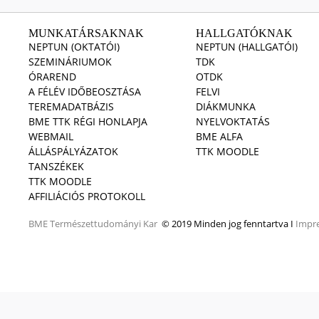
MUNKATÁRSAKNAK
HALLGATÓKNAK
NEPTUN (OKTATÓI)
NEPTUN (HALLGATÓI)
SZEMINÁRIUMOK
TDK
ÓRAREND
OTDK
A FÉLÉV IDŐBEOSZTÁSA
FELVI
TEREMADATBÁZIS
DIÁKMUNKA
BME TTK RÉGI HONLAPJA
NYELVOKTATÁS
WEBMAIL
BME ALFA
ÁLLÁSPÁLYÁZATOK
TTK MOODLE
TANSZÉKEK
TTK MOODLE
AFFILIÁCIÓS PROTOKOLL
BME
Természettudományi Kar
© 2019 Minden jog fenntartva I
Impr