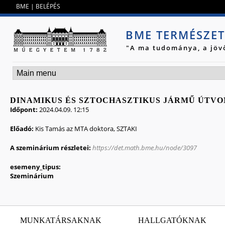
Jump to navigation
BME
|
BELÉPÉS
BME TERMÉSZE
"A ma tudománya, a jöv
DINAMIKUS ÉS SZTOCHASZTIKUS JÁRMŰ ÚTV
Időpont:
2024.04.09. 12:15
Előadó:
Kis Tamás az MTA doktora, SZTAKI
A szeminárium részletei:
https://det.math.bme.hu/node/3097
esemeny_tipus:
Szeminárium
MUNKATÁRSAKNAK
HALLGATÓKNAK