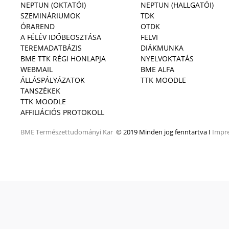
NEPTUN (OKTATÓI)
NEPTUN (HALLGATÓI)
SZEMINÁRIUMOK
TDK
ÓRAREND
OTDK
A FÉLÉV IDŐBEOSZTÁSA
FELVI
TEREMADATBÁZIS
DIÁKMUNKA
BME TTK RÉGI HONLAPJA
NYELVOKTATÁS
WEBMAIL
BME ALFA
ÁLLÁSPÁLYÁZATOK
TTK MOODLE
TANSZÉKEK
TTK MOODLE
AFFILIÁCIÓS PROTOKOLL
BME
Természettudományi Kar
© 2019 Minden jog fenntartva I
Impr