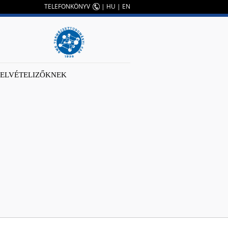
TELEFONKÖNYV
|
HU
|
EN
FELVÉTELIZŐKNEK