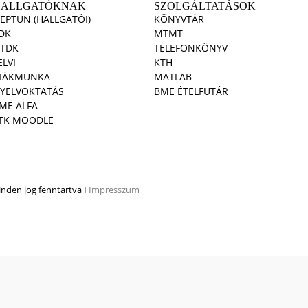
HALLGATÓKNAK
SZOLGÁLTATÁSOK
EPTUN (HALLGATÓI)
KÖNYVTÁR
DK
MTMT
TDK
TELEFONKÖNYV
ELVI
KTH
IÁKMUNKA
MATLAB
YELVOKTATÁS
BME ÉTELFUTÁR
ME ALFA
TK MOODLE
den jog fenntartva I
Impresszum