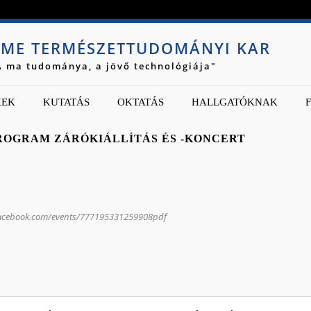
Jump to navigation
ME TERMÉSZETTUDOMÁNYI KAR
A ma tudománya, a jövő technológiája"
KEK
KUTATÁS
OKTATÁS
HALLGATÓKNAK
ROGRAM ZÁRÓKIÁLLÍTÁS ÉS -KONCERT
facebook.com/events/777195331259908pdf