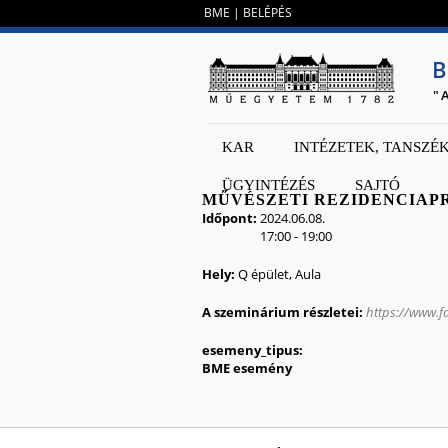
BME
|
BELÉPÉS
B
"
KAR
INTÉZETEK, TANSZÉ
ÜGYINTÉZÉS
SAJTÓ
MŰVÉSZETI REZIDENCIAP
Időpont:
2024.06.08.
17:00
-
19:00
Hely:
Q épület, Aula
A szeminárium részletei:
https://www.
esemeny_tipus:
BME esemény