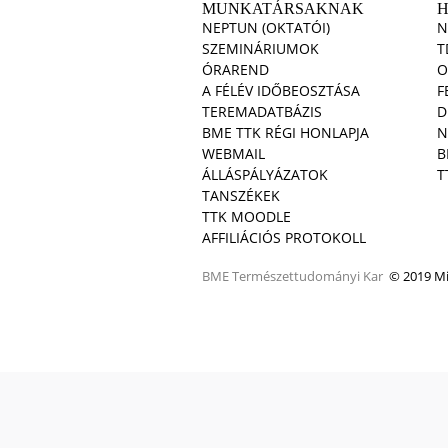
MUNKATÁRSAKNAK
NEPTUN (OKTATÓI)
N
SZEMINÁRIUMOK
T
ÓRAREND
O
A FÉLÉV IDŐBEOSZTÁSA
F
TEREMADATBÁZIS
D
BME TTK RÉGI HONLAPJA
N
WEBMAIL
B
ÁLLÁSPÁLYÁZATOK
T
TANSZÉKEK
TTK MOODLE
AFFILIÁCIÓS PROTOKOLL
BME
Természettudományi Kar
© 2019 Min