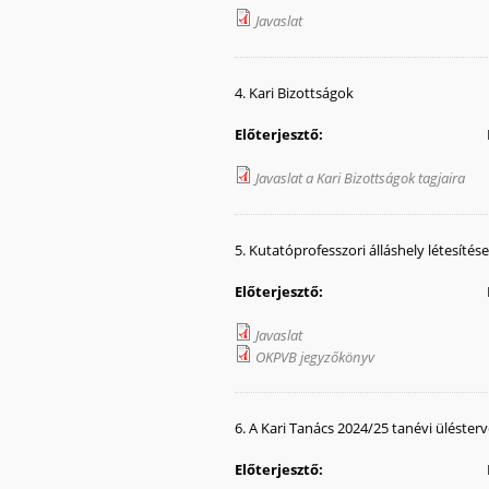
Javaslat
4. Kari Bizottságok
Előterjesztő:
Javaslat a Kari Bizottságok tagjaira
5. Kutatóprofesszori álláshely létesítés
Előterjesztő:
Javaslat
OKPVB jegyzőkönyv
6. A Kari Tanács 2024/25 tanévi üléster
Előterjesztő: