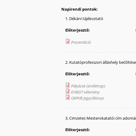
Napirendi pontok:
1. Dékáni tájékoztató
Előterjesztő:
Prezentáció
2. Kutatóprofesszori álláshely betőltés
Előterjesztő:
Pályázat (önéletrajz)
EHBDT vélemény
OKPVB jegyzőkönyv
3. Cimzetes Mesterokatatói cím adom
Előterjesztő: