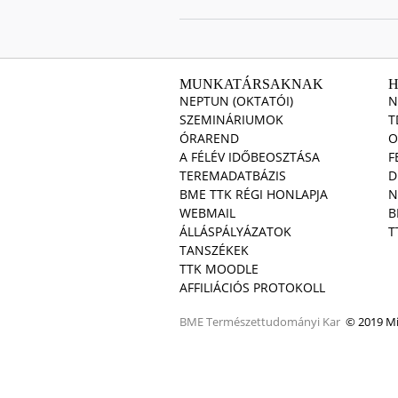
MUNKATÁRSAKNAK
NEPTUN (OKTATÓI)
N
SZEMINÁRIUMOK
T
ÓRAREND
O
A FÉLÉV IDŐBEOSZTÁSA
F
TEREMADATBÁZIS
D
BME TTK RÉGI HONLAPJA
N
WEBMAIL
B
ÁLLÁSPÁLYÁZATOK
T
TANSZÉKEK
TTK MOODLE
AFFILIÁCIÓS PROTOKOLL
BME
Természettudományi Kar
© 2019 Min