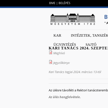
BME
|
BELÉPÉS
B
"
KAR
INTÉZETEK, TANSZÉ
ÜGYINTÉZÉS
SAJTÓ
KARI TANÁCS 2024. SZEPTE
Meghívó
Jegyzőkönyv
Kari Tanács tagjai 2024. március 13-tól
Az ülésre távolléti a Rektori tanácsteremb
Az ülés hangfelvétele
.