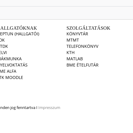
HALLGATÓKNAK
SZOLGÁLTATÁSOK
EPTUN (HALLGATÓI)
KÖNYVTÁR
DK
MTMT
TDK
TELEFONKÖNYV
ELVI
KTH
IÁKMUNKA
MATLAB
YELVOKTATÁS
BME ÉTELFUTÁR
ME ALFA
TK MOODLE
den jog fenntartva I
Impresszum