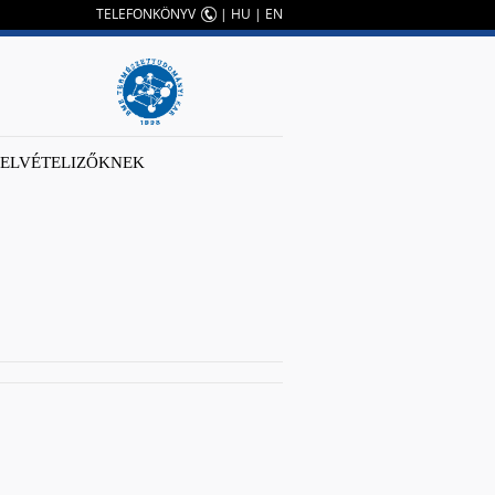
TELEFONKÖNYV
|
HU
|
EN
FELVÉTELIZŐKNEK