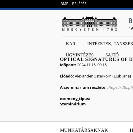
BME
|
BELÉPÉS
B
"
KAR
INTÉZETEK, TANSZÉ
ÜGYINTÉZÉS
SAJTÓ
OPTICAL SIGNATURES OF 
Időpont:
2024.11.15. 09:15
Előadó:
Alexander Osterkorn (Ljubljana)
A szeminárium részletei:
https://dtp.p
esemeny_tipus:
Szeminárium
MUNKATÁRSAKNAK