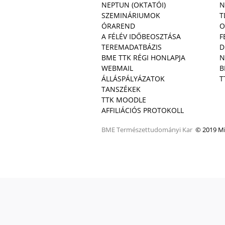
NEPTUN (OKTATÓI)
N
SZEMINÁRIUMOK
T
ÓRAREND
O
A FÉLÉV IDŐBEOSZTÁSA
F
TEREMADATBÁZIS
D
BME TTK RÉGI HONLAPJA
N
WEBMAIL
B
ÁLLÁSPÁLYÁZATOK
T
TANSZÉKEK
TTK MOODLE
AFFILIÁCIÓS PROTOKOLL
BME
Természettudományi Kar
© 2019 Min