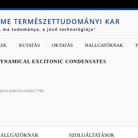
Jump to navigation
ME TERMÉSZETTUDOMÁNYI KAR
A ma tudománya, a jövő technológiája"
KEK
KUTATÁS
OKTATÁS
HALLGATÓKNAK
DYNAMICAL EXCITONIC CONDENSATES
hysics.bme.hu/node/1744
HALLGATÓKNAK
SZOLGÁLTATÁSOK