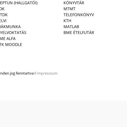
EPTUN (HALLGATÓI)
KÖNYVTÁR
DK
MTMT
TDK
TELEFONKÖNYV
ELVI
KTH
IÁKMUNKA
MATLAB
YELVOKTATÁS
BME ÉTELFUTÁR
ME ALFA
TK MOODLE
den jog fenntartva I
Impresszum