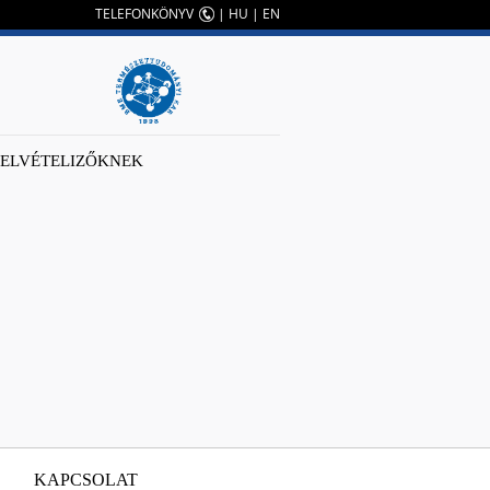
TELEFONKÖNYV
|
HU
|
EN
FELVÉTELIZŐKNEK
KAPCSOLAT