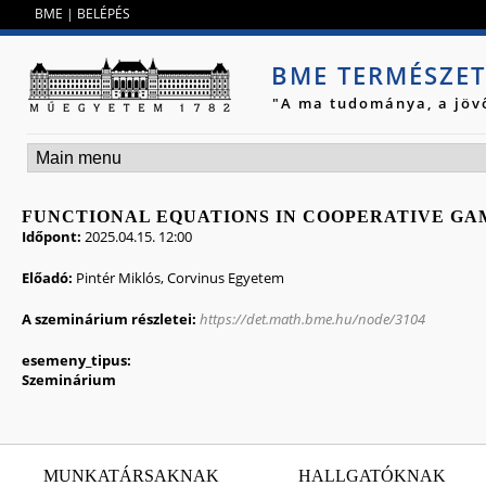
Jump to navigation
BME
|
BELÉPÉS
BME TERMÉSZE
"A ma tudománya, a jöv
FUNCTIONAL EQUATIONS IN COOPERATIVE GA
Időpont:
2025.04.15. 12:00
Előadó:
Pintér Miklós, Corvinus Egyetem
A szeminárium részletei:
https://det.math.bme.hu/node/3104
esemeny_tipus:
Szeminárium
MUNKATÁRSAKNAK
HALLGATÓKNAK