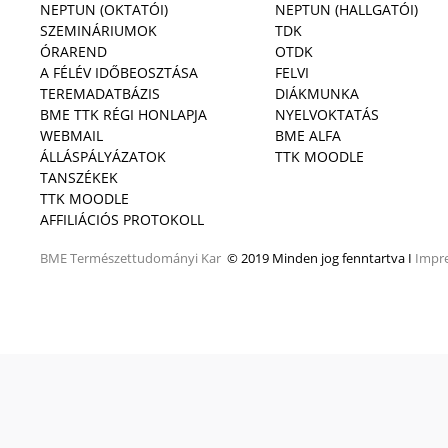
NEPTUN (OKTATÓI)
NEPTUN (HALLGATÓI)
SZEMINÁRIUMOK
TDK
ÓRAREND
OTDK
A FÉLÉV IDŐBEOSZTÁSA
FELVI
TEREMADATBÁZIS
DIÁKMUNKA
BME TTK RÉGI HONLAPJA
NYELVOKTATÁS
WEBMAIL
BME ALFA
ÁLLÁSPÁLYÁZATOK
TTK MOODLE
TANSZÉKEK
TTK MOODLE
AFFILIÁCIÓS PROTOKOLL
BME
Természettudományi Kar
© 2019 Minden jog fenntartva I
Impr