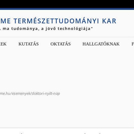
Jump to navigation
ME TERMÉSZETTUDOMÁNYI KAR
A ma tudománya, a jövő technológiája"
KEK
KUTATÁS
OKTATÁS
HALLGATÓKNAK
me.hu/esemenyek/doktori-nyilt-nap