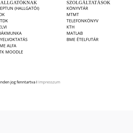
HALLGATÓKNAK
SZOLGÁLTATÁSOK
EPTUN (HALLGATÓI)
KÖNYVTÁR
DK
MTMT
TDK
TELEFONKÖNYV
ELVI
KTH
IÁKMUNKA
MATLAB
YELVOKTATÁS
BME ÉTELFUTÁR
ME ALFA
TK MOODLE
den jog fenntartva I
Impresszum