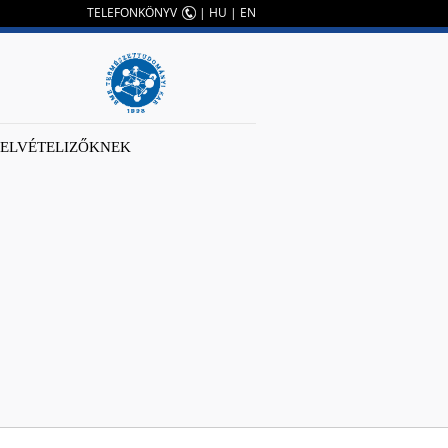
TELEFONKÖNYV
|
HU
|
EN
FELVÉTELIZŐKNEK