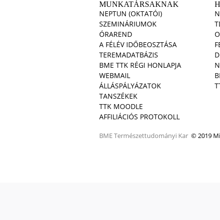
MUNKATÁRSAKNAK
NEPTUN (OKTATÓI)
N
SZEMINÁRIUMOK
T
ÓRAREND
O
A FÉLÉV IDŐBEOSZTÁSA
F
TEREMADATBÁZIS
D
BME TTK RÉGI HONLAPJA
N
WEBMAIL
B
ÁLLÁSPÁLYÁZATOK
T
TANSZÉKEK
TTK MOODLE
AFFILIÁCIÓS PROTOKOLL
BME
Természettudományi Kar
© 2019 Min