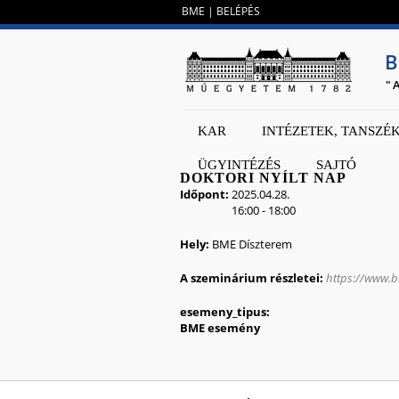
BME
|
BELÉPÉS
B
"
KAR
INTÉZETEK, TANSZÉ
ÜGYINTÉZÉS
SAJTÓ
DOKTORI NYÍLT NAP
Időpont:
2025.04.28.
16:00
-
18:00
Hely:
BME Díszterem
A szeminárium részletei:
https://www.b
esemeny_tipus:
BME esemény