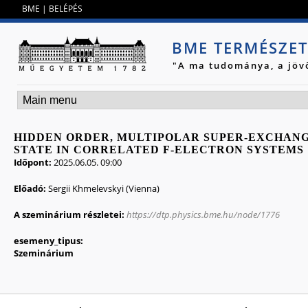
Jump to navigation
BME
|
BELÉPÉS
BME TERMÉSZE
"A ma tudománya, a jöv
HIDDEN ORDER, MULTIPOLAR SUPER-EXCHANG
STATE IN CORRELATED F-ELECTRON SYSTEMS
Időpont:
2025.06.05. 09:00
Előadó:
Sergii Khmelevskyi (Vienna)
A szeminárium részletei:
https://dtp.physics.bme.hu/node/1776
esemeny_tipus:
Szeminárium