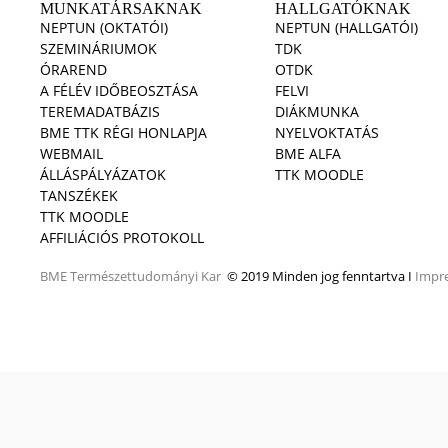
MUNKATÁRSAKNAK
HALLGATÓKNAK
NEPTUN (OKTATÓI)
NEPTUN (HALLGATÓI)
SZEMINÁRIUMOK
TDK
ÓRAREND
OTDK
A FÉLÉV IDŐBEOSZTÁSA
FELVI
TEREMADATBÁZIS
DIÁKMUNKA
BME TTK RÉGI HONLAPJA
NYELVOKTATÁS
WEBMAIL
BME ALFA
ÁLLÁSPÁLYÁZATOK
TTK MOODLE
TANSZÉKEK
TTK MOODLE
AFFILIÁCIÓS PROTOKOLL
BME
Természettudományi Kar
© 2019 Minden jog fenntartva I
Impr