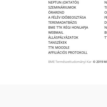
NEPTUN (OKTATÓI)
N
SZEMINÁRIUMOK
T
ÓRAREND
O
A FÉLÉV IDŐBEOSZTÁSA
F
TEREMADATBÁZIS
D
BME TTK RÉGI HONLAPJA
N
WEBMAIL
B
ÁLLÁSPÁLYÁZATOK
T
TANSZÉKEK
TTK MOODLE
AFFILIÁCIÓS PROTOKOLL
BME
Természettudományi Kar
© 2019 Min