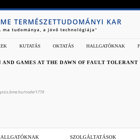
Jump to navigation
ME TERMÉSZETTUDOMÁNYI KAR
A ma tudománya, a jövő technológiája"
KEK
KUTATÁS
OKTATÁS
HALLGATÓKNAK
 AND GAMES AT THE DAWN OF FAULT TOLERAN
hysics.bme.hu/node/1779
HALLGATÓKNAK
SZOLGÁLTATÁSOK