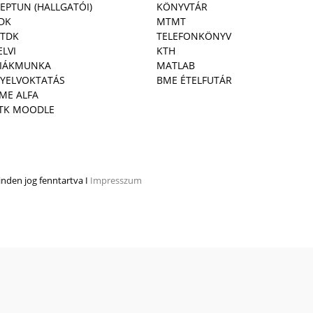
EPTUN (HALLGATÓI)
KÖNYVTÁR
DK
MTMT
TDK
TELEFONKÖNYV
ELVI
KTH
IÁKMUNKA
MATLAB
YELVOKTATÁS
BME ÉTELFUTÁR
ME ALFA
TK MOODLE
den jog fenntartva I
Impresszum