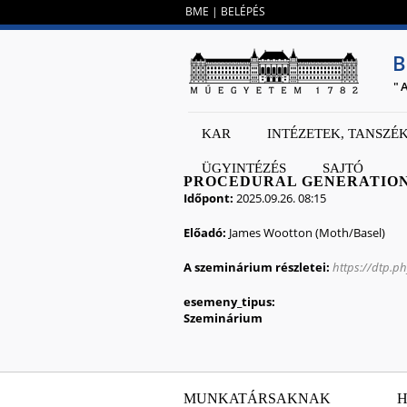
BME
|
BELÉPÉS
B
"
KAR
INTÉZETEK, TANSZÉ
ÜGYINTÉZÉS
SAJTÓ
PROCEDURAL GENERATION
Időpont:
2025.09.26. 08:15
Előadó:
James Wootton (Moth/Basel)
A szeminárium részletei:
https://dtp.p
esemeny_tipus:
Szeminárium
MUNKATÁRSAKNAK