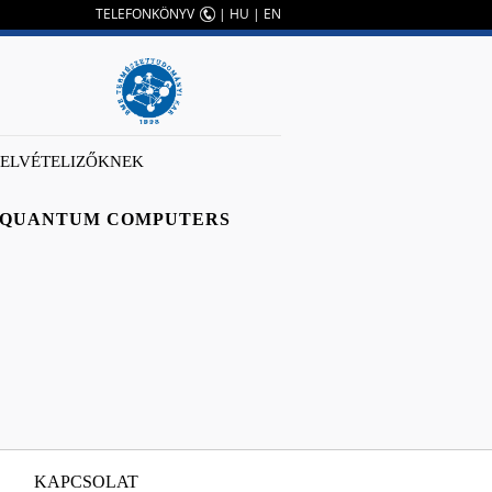
TELEFONKÖNYV
|
HU
|
EN
FELVÉTELIZŐKNEK
T QUANTUM COMPUTERS
KAPCSOLAT