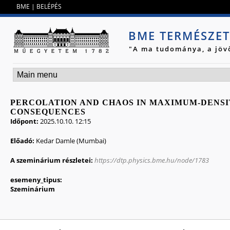
Jump to navigation
BME
|
BELÉPÉS
BME TERMÉSZE
"A ma tudománya, a jöv
PERCOLATION AND CHAOS IN MAXIMUM-DENSI
CONSEQUENCES
Időpont:
2025.10.10. 12:15
Előadó:
Kedar Damle (Mumbai)
A szeminárium részletei:
https://dtp.physics.bme.hu/node/1783
esemeny_tipus:
Szeminárium