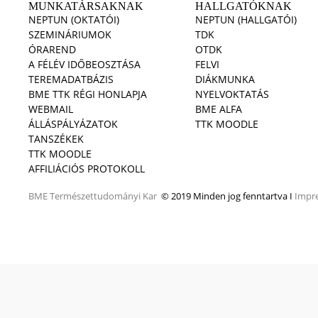
MUNKATÁRSAKNAK
HALLGATÓKNAK
NEPTUN (OKTATÓI)
NEPTUN (HALLGATÓI)
SZEMINÁRIUMOK
TDK
ÓRAREND
OTDK
A FÉLÉV IDŐBEOSZTÁSA
FELVI
TEREMADATBÁZIS
DIÁKMUNKA
BME TTK RÉGI HONLAPJA
NYELVOKTATÁS
WEBMAIL
BME ALFA
ÁLLÁSPÁLYÁZATOK
TTK MOODLE
TANSZÉKEK
TTK MOODLE
AFFILIÁCIÓS PROTOKOLL
BME
Természettudományi Kar
© 2019 Minden jog fenntartva I
Impr