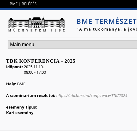
Jump to navigation
BME
|
BELÉPÉS
BME TERMÉSZE
"A ma tudománya, a jöv
TDK KONFERENCIA - 2025
Időpont:
2025.11.19.
08:00
-
17:00
Hely:
BME
A szeminárium részletei:
https://tdk.bme.hu/conference/TTK/2025
esemeny_tipus:
Kari esemény