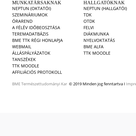
MUNKATÁRSAKNAK
HALLGATÓKNAK
NEPTUN (OKTATÓI)
NEPTUN (HALLGATÓI)
SZEMINÁRIUMOK
TDK
ÓRAREND
OTDK
A FÉLÉV IDŐBEOSZTÁSA
FELVI
TEREMADATBÁZIS
DIÁKMUNKA
BME TTK RÉGI HONLAPJA
NYELVOKTATÁS
WEBMAIL
BME ALFA
ÁLLÁSPÁLYÁZATOK
TTK MOODLE
TANSZÉKEK
TTK MOODLE
AFFILIÁCIÓS PROTOKOLL
BME
Természettudományi Kar
© 2019 Minden jog fenntartva I
Impr