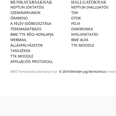
MUNKATÁRSAKNAK
HALLGATÓKNAK
NEPTUN (OKTATÓI)
NEPTUN (HALLGATÓI)
SZEMINÁRIUMOK
TDK
ÓRAREND
OTDK
A FÉLÉV IDŐBEOSZTÁSA
FELVI
TEREMADATBÁZIS
DIÁKMUNKA
BME TTK RÉGI HONLAPJA
NYELVOKTATÁS
WEBMAIL
BME ALFA
ÁLLÁSPÁLYÁZATOK
TTK MOODLE
TANSZÉKEK
TTK MOODLE
AFFILIÁCIÓS PROTOKOLL
BME
Természettudományi Kar
© 2019 Minden jog fenntartva I
Impr