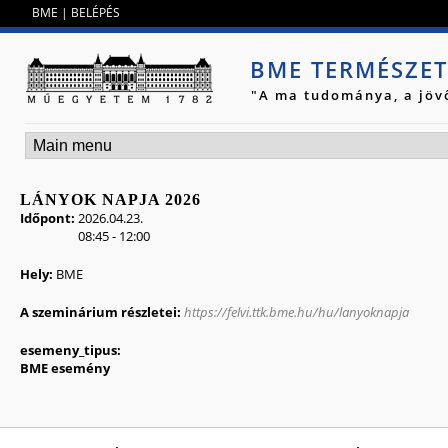
Jump to navigation
BME
|
BELÉPÉS
BME TERMÉSZE
"A ma tudománya, a jöv
LÁNYOK NAPJA 2026
Időpont:
2026.04.23.
08:45
-
12:00
Hely:
BME
A szeminárium részletei:
https://felvi.ttk.bme.hu/hu/lanyoknapja
esemeny_tipus:
BME esemény