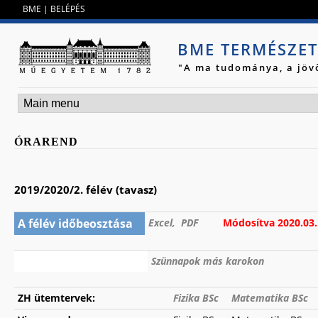
Jump to navigation
BME
|
BELÉPÉS
BME TERMÉSZE
"A ma tudománya, a jöv
ÓRAREND
2019/2020/2. félév (tavasz)
A félév időbeosztása
Excel,
PDF
Módosítva 2020.03.
Szünnapok más karokon
ZH ütemtervek:
Fizika BSc
Matematika BSc