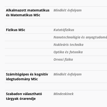
Alkalmazott matematikus
Mindkét évfolyam
és Matematikus MSc
Fizikus MSc
Kutatófizikus
Nanotechnológia és anyagtudom
Nukleáris technika
Optika és fotonika
Orvosi fizika
Számítógépes és kognitív
Mindkét évfolyam
idegtudomány MSc
Szabadon választható
Mindenkinek
tárgyak órarendje