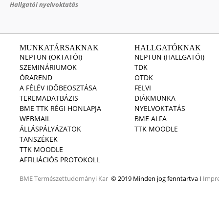
Hallgatói nyelvoktatás
MUNKATÁRSAKNAK
HALLGATÓKNAK
NEPTUN (OKTATÓI)
NEPTUN (HALLGATÓI)
SZEMINÁRIUMOK
TDK
ÓRAREND
OTDK
A FÉLÉV IDŐBEOSZTÁSA
FELVI
TEREMADATBÁZIS
DIÁKMUNKA
BME TTK RÉGI HONLAPJA
NYELVOKTATÁS
WEBMAIL
BME ALFA
ÁLLÁSPÁLYÁZATOK
TTK MOODLE
TANSZÉKEK
TTK MOODLE
AFFILIÁCIÓS PROTOKOLL
BME
Természettudományi Kar
© 2019 Minden jog fenntartva I
Impr