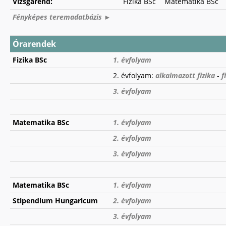
Vizsgarend:
Fizika BSc
Matematika BSc
Fényképes teremadatbázis ►
Órarendek
Fizika BSc
1. évfolyam
2. évfolyam:
alkalmazott fizika
-
f
3. évfolyam
Matematika BSc
1. évfolyam
2. évfolyam
3. évfolyam
Matematika BSc
1. évfolyam
Stipendium Hungaricum
2. évfolyam
3. évfolyam