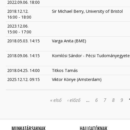
2022.09.06. 18:00
2018.12.12.
Sir Michael Berry, University of Bristol
16:00
-
18:00
2023.12.06.
15:00
-
17:00
2018.05.03. 14:15
Varga Anita (BME)
2018.09.06. 14:15
Komlósi Sándor - Pécsi Tudományegyet
2018.04.25. 14:00
Titkos Tamás
2025.12.12. 09:15
Viktor Könye (Amsterdam)
« első
‹ előző
…
6
7
8
9
OLDALAK
MUNKATÁRSAKNAK
HALLGATÓKNAK