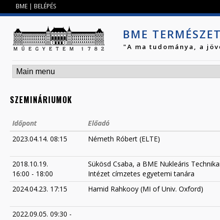
Jump to navigation
BME
|
BELÉPÉS
BME TERMÉSZE
"A ma tudománya, a jöv
SZEMINÁRIUMOK
Időpont
Előadó
2023.04.14. 08:15
Németh Róbert (ELTE)
2018.10.19.
Sükösd Csaba, a BME Nukleáris Technika
16:00
-
18:00
Intézet címzetes egyetemi tanára
2024.04.23. 17:15
Hamid Rahkooy (MI of Univ. Oxford)
2022.09.05. 09:30
-