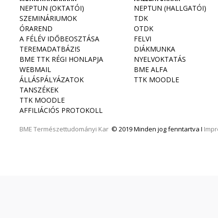
NEPTUN (OKTATÓI)
NEPTUN (HALLGATÓI)
SZEMINÁRIUMOK
TDK
ÓRAREND
OTDK
A FÉLÉV IDŐBEOSZTÁSA
FELVI
TEREMADATBÁZIS
DIÁKMUNKA
BME TTK RÉGI HONLAPJA
NYELVOKTATÁS
WEBMAIL
BME ALFA
ÁLLÁSPÁLYÁZATOK
TTK MOODLE
TANSZÉKEK
TTK MOODLE
AFFILIÁCIÓS PROTOKOLL
BME
Természettudományi Kar
© 2019 Minden jog fenntartva I
Imp