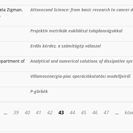
ela Zigman,
Attosecond Science: from basic research to cancer 
s
Projektív metrikák euklidészi tulajdonságokkal
Erdős kérdez, a számítógép válaszol
epartment of
Analytical and numerical solutions of dissipative sy
Villamosenergia-piac operációkutatási modelljeiről
P-görbék
…
39
40
41
42
43
44
45
46
47
…
köve