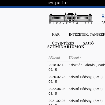
BME
|
BELÉPÉS
B
"
KAR
INTÉZETEK, TANSZÉ
ÜGYINTÉZÉS
SAJTÓ
SZEMINÁRIUMOK
Időpont
Előadó
2018.02.16.
Krisztián Palotás (Brati
09:15
2020.02.28.
Kristóf Hódsági (BME)
09:15
2022.04.08.
Kristóf Hódsági (BME)
08:15
2021.02.05.
Kristóf Hódsági (BME)