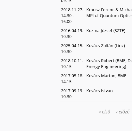
09:15
2018.11.27.
Krausz Ferenc & Micha
14:30
-
MPI of Quantum Optic
16:00
2016.04.19.
Kozma József (SZTE)
10:30
2025.04.15.
Kovács Zoltán (Linz)
10:30
2018.10.11.
Kovács Róbert (BME, D
10:15
Energy Engineering)
2017.05.18.
Kovács Márton, BME
14:15
2017.09.19.
Kovács István
10:30
« első
‹ előző
OLDALAK