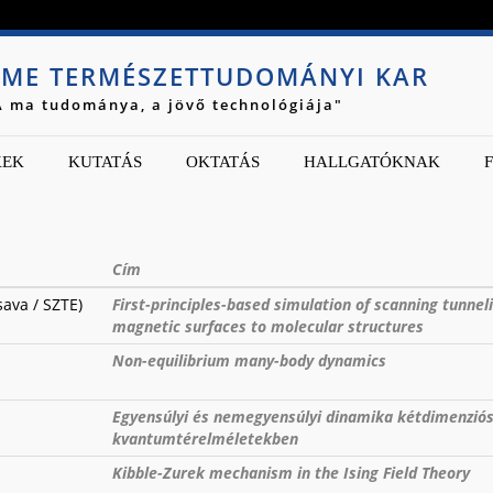
Jump to navigation
ME TERMÉSZETTUDOMÁNYI KAR
A ma tudománya, a jövő technológiája"
KEK
KUTATÁS
OKTATÁS
HALLGATÓKNAK
Cím
sava / SZTE)
First-principles-based simulation of scanning tunne
magnetic surfaces to molecular structures
Non-equilibrium many-body dynamics
Egyensúlyi és nemegyensúlyi dinamika kétdimenzió
kvantumtérelméletekben
Kibble-Zurek mechanism in the Ising Field Theory