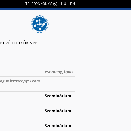
TELEFONKÖNYV
|
HU
|
EN
FELVÉTELIZŐKNEK
esemeny_tipus
ling microscopy: From
Szeminárium
s
Szeminárium
Szeminárium