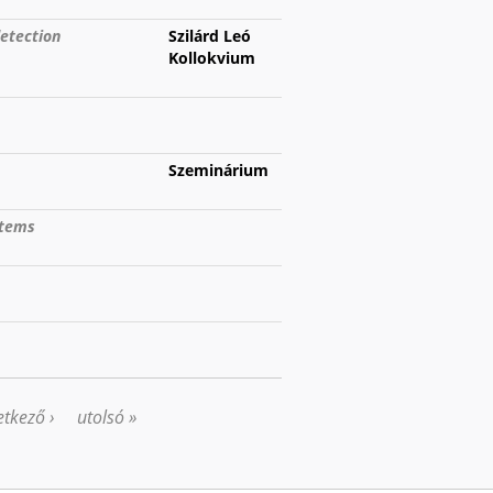
detection
Szilárd Leó
Kollokvium
Szeminárium
stems
tkező ›
utolsó »