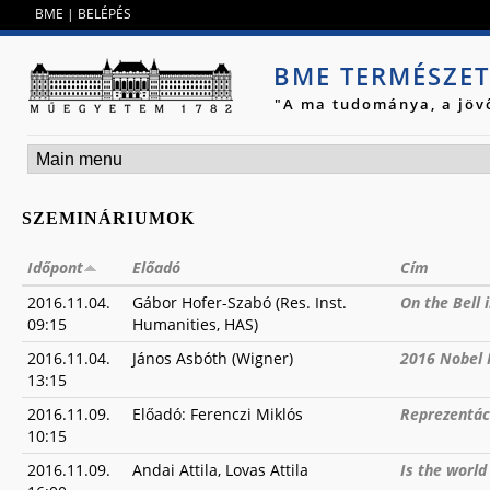
Jump to navigation
BME
|
BELÉPÉS
BME TERMÉSZE
"A ma tudománya, a jöv
SZEMINÁRIUMOK
Időpont
Előadó
Cím
2016.11.04.
Gábor Hofer-Szabó (Res. Inst.
On the Bell 
09:15
Humanities, HAS)
2016.11.04.
János Asbóth (Wigner)
2016 Nobel P
13:15
2016.11.09.
Előadó: Ferenczi Miklós
Reprezentáci
10:15
2016.11.09.
Andai Attila, Lovas Attila
Is the worl