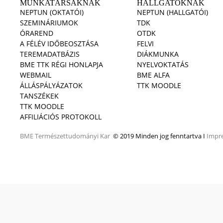
MUNKATÁRSAKNAK
HALLGATÓKNAK
NEPTUN (OKTATÓI)
NEPTUN (HALLGATÓI)
SZEMINÁRIUMOK
TDK
ÓRAREND
OTDK
A FÉLÉV IDŐBEOSZTÁSA
FELVI
TEREMADATBÁZIS
DIÁKMUNKA
BME TTK RÉGI HONLAPJA
NYELVOKTATÁS
WEBMAIL
BME ALFA
ÁLLÁSPÁLYÁZATOK
TTK MOODLE
TANSZÉKEK
TTK MOODLE
AFFILIÁCIÓS PROTOKOLL
BME
Természettudományi Kar
© 2019 Minden jog fenntartva I
Impr