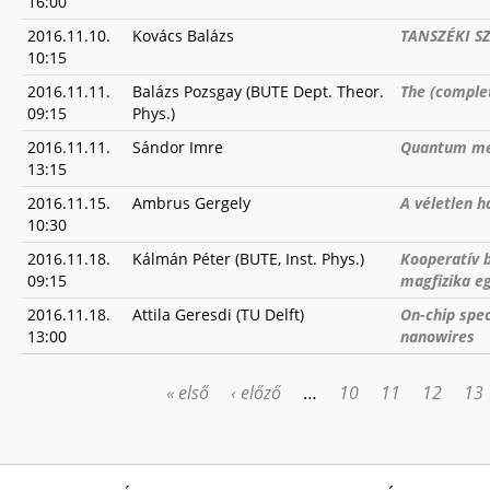
16:00
2016.11.10.
Kovács Balázs
TANSZÉKI S
10:15
2016.11.11.
Balázs Pozsgay (BUTE Dept. Theor.
The (comple
09:15
Phys.)
2016.11.11.
Sándor Imre
Quantum mec
13:15
2016.11.15.
Ambrus Gergely
A véletlen h
10:30
2016.11.18.
Kálmán Péter (BUTE, Inst. Phys.)
Kooperatív b
09:15
magfizika eg
2016.11.18.
Attila Geresdi (TU Delft)
On-chip spec
13:00
nanowires
« első
‹ előző
…
10
11
12
13
OLDALAK