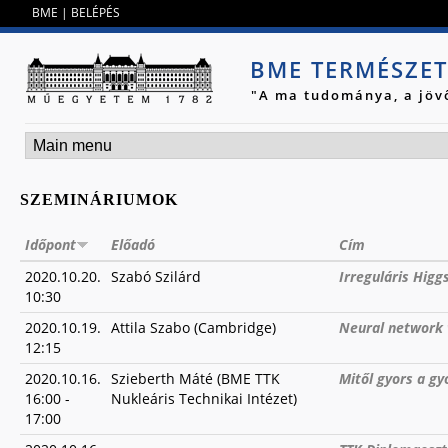
Jump to navigation
BME
|
BELÉPÉS
BME TERMÉSZE
"A ma tudománya, a jöv
SZEMINÁRIUMOK
Időpont
Előadó
Cím
2020.10.20.
Szabó Szilárd
Irreguláris Higg
10:30
2020.10.19.
Attila Szabo (Cambridge)
Neural network 
12:15
2020.10.16.
Szieberth Máté (BME TTK
Mitől gyors a gy
16:00
-
Nukleáris Technikai Intézet)
17:00