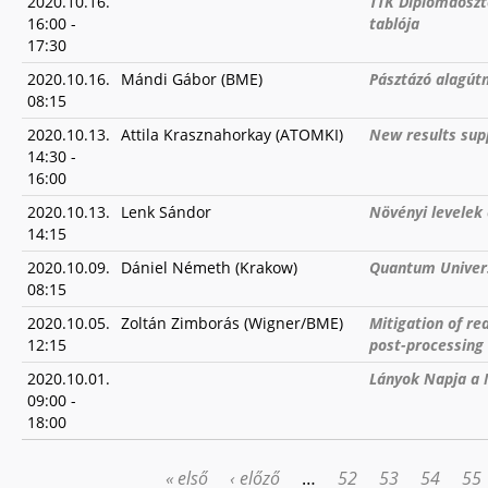
2020.10.16.
TTK Diplomaosztó
16:00
-
tablója
17:30
2020.10.16.
Mándi Gábor (BME)
Pásztázó alagútm
08:15
2020.10.13.
Attila Krasznahorkay (ATOMKI)
New results supp
14:30
-
16:00
2020.10.13.
Lenk Sándor
Növényi levelek 
14:15
2020.10.09.
Dániel Németh (Krakow)
Quantum Univers
08:15
2020.10.05.
Zoltán Zimborás (Wigner/BME)
Mitigation of re
12:15
post-processing
2020.10.01.
Lányok Napja a
09:00
-
18:00
« első
‹ előző
…
52
53
54
55
OLDALAK