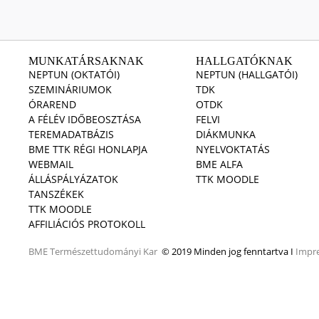
MUNKATÁRSAKNAK
HALLGATÓKNAK
NEPTUN (OKTATÓI)
NEPTUN (HALLGATÓI)
SZEMINÁRIUMOK
TDK
ÓRAREND
OTDK
A FÉLÉV IDŐBEOSZTÁSA
FELVI
TEREMADATBÁZIS
DIÁKMUNKA
BME TTK RÉGI HONLAPJA
NYELVOKTATÁS
WEBMAIL
BME ALFA
ÁLLÁSPÁLYÁZATOK
TTK MOODLE
TANSZÉKEK
TTK MOODLE
AFFILIÁCIÓS PROTOKOLL
BME
Természettudományi Kar
© 2019 Minden jog fenntartva I
Impr