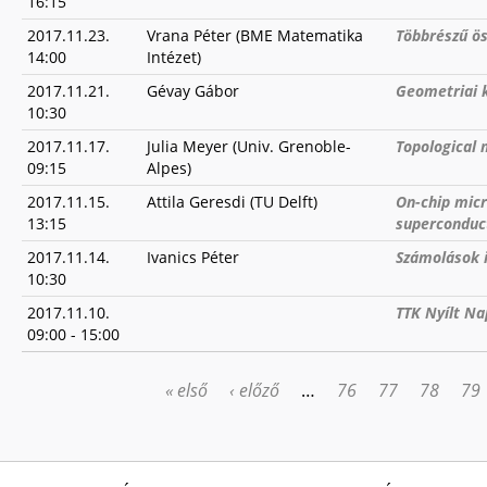
16:15
2017.11.23.
Vrana Péter (BME Matematika
Többrészű ös
14:00
Intézet)
2017.11.21.
Gévay Gábor
Geometriai 
10:30
2017.11.17.
Julia Meyer (Univ. Grenoble-
Topological 
09:15
Alpes)
2017.11.15.
Attila Geresdi (TU Delft)
On-chip micr
13:15
superconduct
2017.11.14.
Ivanics Péter
Számolások i
10:30
2017.11.10.
TTK Nyílt Na
09:00
-
15:00
« első
‹ előző
…
76
77
78
79
OLDALAK