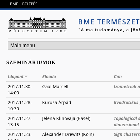
Jump to navigation
BME
|
BELÉPÉS
BME TERMÉSZE
"A ma tudománya, a jöv
SZEMINÁRIUMOK
Időpont
Előadó
Cím
2017.11.30.
Gaál Marcell
Izometriák m
14:00
2017.11.28.
Kurusa Árpád
Kvadratikus 
10:30
2017.11.27.
Jelena Klinovaja (Basel)
Topological 
13:15
dimensional
2017.11.23.
Alexander Drewitz (Köln)
Sign cluster