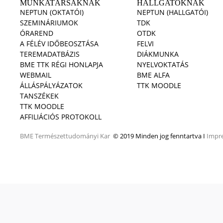
MUNKATÁRSAKNAK
HALLGATÓKNAK
NEPTUN (OKTATÓI)
NEPTUN (HALLGATÓI)
SZEMINÁRIUMOK
TDK
ÓRAREND
OTDK
A FÉLÉV IDŐBEOSZTÁSA
FELVI
TEREMADATBÁZIS
DIÁKMUNKA
BME TTK RÉGI HONLAPJA
NYELVOKTATÁS
WEBMAIL
BME ALFA
ÁLLÁSPÁLYÁZATOK
TTK MOODLE
TANSZÉKEK
TTK MOODLE
AFFILIÁCIÓS PROTOKOLL
BME
Természettudományi Kar
© 2019 Minden jog fenntartva I
Impr