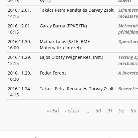
09:15
Syst.)
ADWO
2016.12.01.
Takács Petra Renáta és Darvay Zsolt
Szimmetri
14:15
módszere
2016.12.01.
Garay Barna (PPKE ITK)
Metastabi
10:15
példájáb
2016.11.30.
Molnár Lajos (SZTE, BME
Operátora
16:00
Matematika Intézet)
2016.11.29.
Lajos Diossy (Wigner Res. Inst.)
Testing s
13:15
mechanica
2016.11.29.
Fodor Ferenc
A Dvoret
10:30
2016.11.24.
Takács Petra Renáta és Darvay Zsolt
Bevezetés
14:15
« első
‹ előző
…
90
91
92
93
OLDALAK