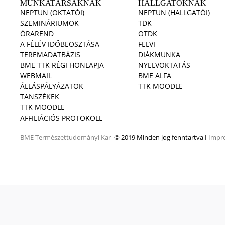
MUNKATÁRSAKNAK
HALLGATÓKNAK
NEPTUN (OKTATÓI)
NEPTUN (HALLGATÓI)
SZEMINÁRIUMOK
TDK
ÓRAREND
OTDK
A FÉLÉV IDŐBEOSZTÁSA
FELVI
TEREMADATBÁZIS
DIÁKMUNKA
BME TTK RÉGI HONLAPJA
NYELVOKTATÁS
WEBMAIL
BME ALFA
ÁLLÁSPÁLYÁZATOK
TTK MOODLE
TANSZÉKEK
TTK MOODLE
AFFILIÁCIÓS PROTOKOLL
BME
Természettudományi Kar
© 2019 Minden jog fenntartva I
Impr