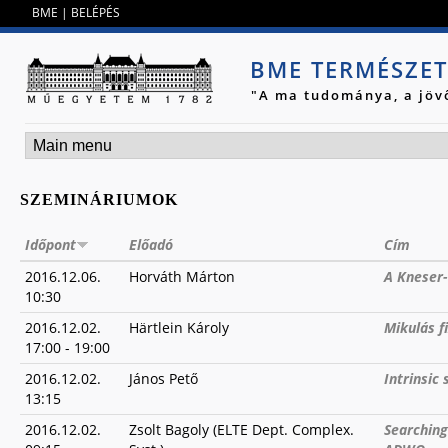
Jump to navigation
BME
|
BELÉPÉS
BME TERMÉSZE
"A ma tudománya, a jöv
SZEMINÁRIUMOK
Időpont
Előadó
Cím
2016.12.06.
Horváth Márton
A Kneser-
10:30
2016.12.02.
Härtlein Károly
Mikulás f
17:00
-
19:00
2016.12.02.
János Pető
Intrinsic
13:15
2016.12.02.
Zsolt Bagoly (ELTE Dept. Complex.
Searching