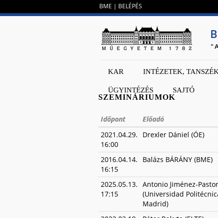
BME
|
BELÉPÉS
B
"
KAR
INTÉZETEK, TANSZÉ
ÜGYINTÉZÉS
SAJTÓ
SZEMINÁRIUMOK
Időpont
Előadó
2021.04.29.
Drexler Dániel (ÓE)
16:00
2016.04.14.
Balázs BÁRÁNY (BME)
16:15
2025.05.13.
Antonio Jiménez-Pasto
17:15
(Universidad Politécni
Madrid)