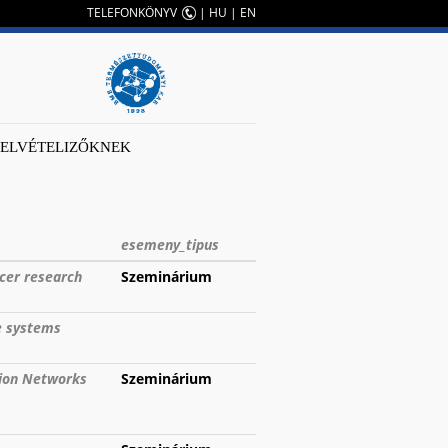
TELEFONKÖNYV
|
HU
|
EN
FELVÉTELIZŐKNEK
esemeny_tipus
ncer research
Szeminárium
ne systems
tion Networks
Szeminárium