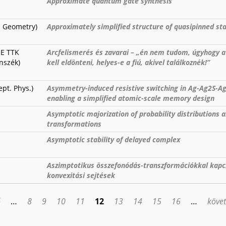
Approximate quantum gate synthesis
. Geometry)
Approximately simplified structure of quasipinned st
ME TTK
Arcfelismerés és zavarai – „én nem tudom, úgyhogy 
nszék)
kell eldönteni, helyes-e a fiú, akivel találkoznék!”
pt. Phys.)
Asymmetry-induced resistive switching in Ag-Ag2S-A
enabling a simplified atomic-scale memory design
Asymptotic majorization of probability distributions
transformations
Asymptotic stability of delayed complex
Aszimptotikus összefonódás-transzformációkkal kapc
konvexitási sejtések
ő
…
8
9
10
11
12
13
14
15
16
…
követ