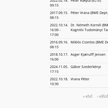
2022.02.18.
Péter Rakyta (ELTE)
09:15
2017.09.15.
Péter Vrana (BME Dept
08:15
2022.10.14.
Dr. Németh Kornél (B
16:00
-
Kognitív Tudományi Ta
17:00
2016.09.16.
Miklós Csontos (BME De
08:15
2018.10.17.
Asger Kjærulff Jensen
16:00
2024.11.05.
Gábor Szederkényi
17:15
2022.10.18.
Vrana Péter
10:30
« első
‹ előz
OLDALAK