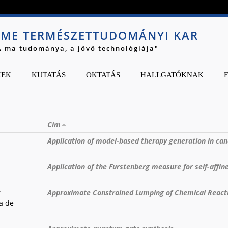
Jump to navigation
ME TERMÉSZETTUDOMÁNYI KAR
A ma tudománya, a jövő technológiája"
KEK
KUTATÁS
OKTATÁS
HALLGATÓKNAK
Cím
Application of model-based therapy generation in ca
Application of the Furstenberg measure for self-affi
r
Approximate Constrained Lumping of Chemical Reac
ca de