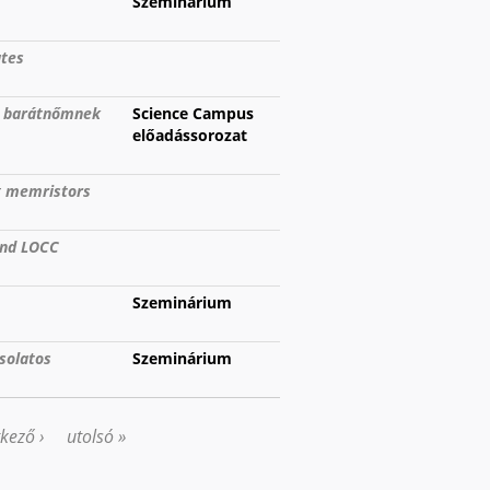
Szeminárium
ates
a barátnőmnek
Science Campus
előadássorozat
g memristors
 and LOCC
Szeminárium
solatos
Szeminárium
kező ›
utolsó »