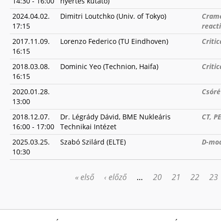
14:30
-
16:00
nyertes kutató)
2024.04.02.
Dimitri Loutchko (Univ. of Tokyo)
Crame
17:15
react
2017.11.09.
Lorenzo Federico (TU Eindhoven)
Criti
16:15
2018.03.08.
Dominic Yeo (Technion, Haifa)
Criti
16:15
2020.01.28.
Csóré
13:00
2018.12.07.
Dr. Légrády Dávid, BME Nukleáris
CT, P
16:00
-
17:00
Technikai Intézet
2025.03.25.
Szabó Szilárd (ELTE)
D-mod
10:30
« első
‹ előző
…
20
21
22
23
OLDALAK