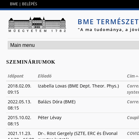
Jump to navigation
BME
|
BELÉPÉS
BME TERMÉSZE
"A ma tudománya, a jöv
SZEMINÁRIUMOK
Időpont
Előadó
Cím
2018.02.09.
Izabella Lovas (BME Dept. Theor. Phys.)
Corre
09:15
syst
2022.05.13.
Balázs Dóra (BME)
Corre
08:15
2015.10.02.
Péter Lévay
Coupl
08:15
2021.11.23.
Dr-. Röst Gergely (SZTE, ERC és Élvonal
COVID