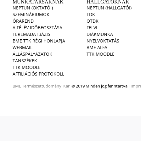
MUNKATÁRSAKNAK
HALLGATÓKNAK
NEPTUN (OKTATÓI)
NEPTUN (HALLGATÓI)
SZEMINÁRIUMOK
TDK
ÓRAREND
OTDK
A FÉLÉV IDŐBEOSZTÁSA
FELVI
TEREMADATBÁZIS
DIÁKMUNKA
BME TTK RÉGI HONLAPJA
NYELVOKTATÁS
WEBMAIL
BME ALFA
ÁLLÁSPÁLYÁZATOK
TTK MOODLE
TANSZÉKEK
TTK MOODLE
AFFILIÁCIÓS PROTOKOLL
BME
Természettudományi Kar
© 2019 Minden jog fenntartva I
Impr