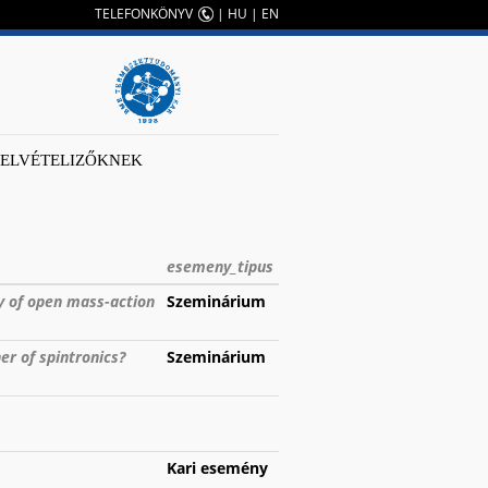
TELEFONKÖNYV
|
HU
|
EN
FELVÉTELIZŐKNEK
esemeny_tipus
ty of open mass-action
Szeminárium
er of spintronics?
Szeminárium
Kari esemény