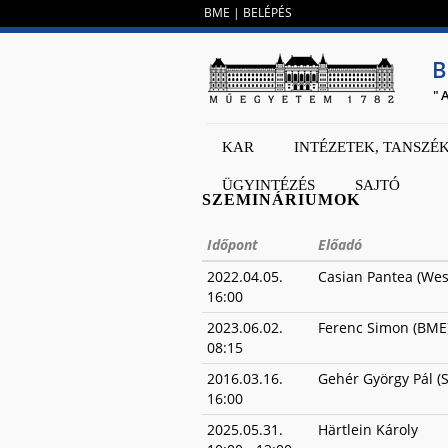
BME
|
BELÉPÉS
B
"
KAR
INTÉZETEK, TANSZÉ
ÜGYINTÉZÉS
SAJTÓ
SZEMINÁRIUMOK
Időpont
Előadó
2022.04.05.
Casian Pantea (West
16:00
2023.06.02.
Ferenc Simon (BME
08:15
2016.03.16.
Gehér György Pál (
16:00
2025.05.31.
Härtlein Károly