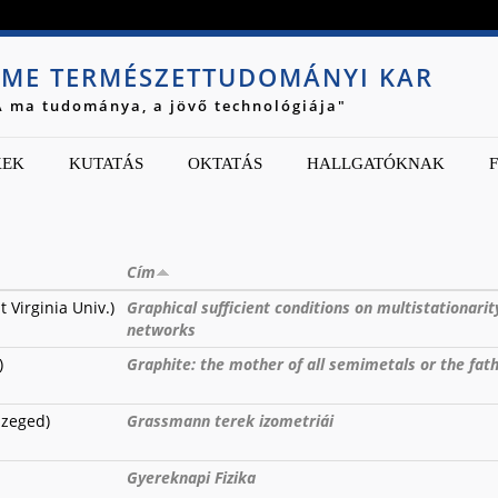
Jump to navigation
ME TERMÉSZETTUDOMÁNYI KAR
A ma tudománya, a jövő technológiája"
KEK
KUTATÁS
OKTATÁS
HALLGATÓKNAK
Cím
 Virginia Univ.)
Graphical sufficient conditions on multistationari
networks
)
Graphite: the mother of all semimetals or the fath
Szeged)
Grassmann terek izometriái
Gyereknapi Fizika