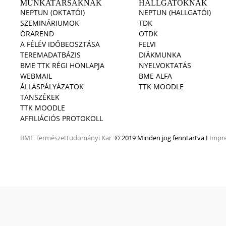
MUNKATÁRSAKNAK
HALLGATÓKNAK
NEPTUN (OKTATÓI)
NEPTUN (HALLGATÓI)
SZEMINÁRIUMOK
TDK
ÓRAREND
OTDK
A FÉLÉV IDŐBEOSZTÁSA
FELVI
TEREMADATBÁZIS
DIÁKMUNKA
BME TTK RÉGI HONLAPJA
NYELVOKTATÁS
WEBMAIL
BME ALFA
ÁLLÁSPÁLYÁZATOK
TTK MOODLE
TANSZÉKEK
TTK MOODLE
AFFILIÁCIÓS PROTOKOLL
BME
Természettudományi Kar
© 2019 Minden jog fenntartva I
Impr