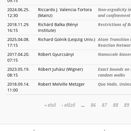
09:15
2024.06.25.
Riccardo J. Valencia-Tortora
Non-ergodicity in
12:30
(Mainz)
and confinement
2018.11.29.
Richárd Balka (Rényi
Restrictions of 
16:15
Institute)
2025.04.08.
Richard Golnik (Leipzig Univ.)
Atom Transition 
17:15
Reaction Networ
2017.04.20.
Róbert Gyurcsányi
Nanoscale biose
07:15
2023.05.19.
Róbert Juhász (Wigner)
Exact bounds on 
08:15
random walks
2018.09.14.
Robert Melville Metzger
Quo Vadis, Unimo
11:00
« első
‹ előző
…
86
87
88
89
OLDALAK