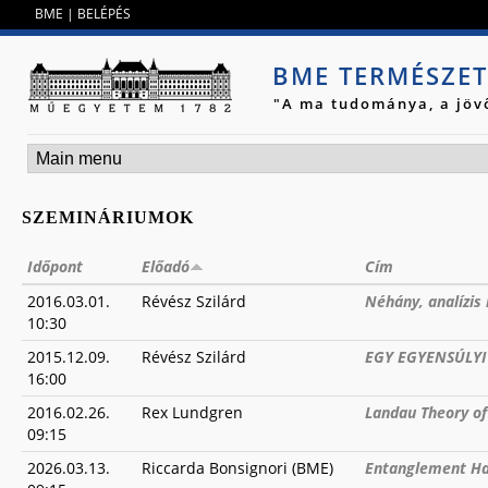
Jump to navigation
BME
|
BELÉPÉS
BME TERMÉSZE
"A ma tudománya, a jöv
SZEMINÁRIUMOK
Időpont
Előadó
Cím
2016.03.01.
Révész Szilárd
Néhány, analízis
10:30
2015.12.09.
Révész Szilárd
EGY EGYENSÚLY
16:00
2016.02.26.
Rex Lundgren
Landau Theory of
09:15
2026.03.13.
Riccarda Bonsignori (BME)
Entanglement Ham