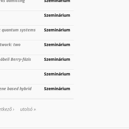
rks admitting
Szeminárium
Szeminárium
ic quantum systems
Szeminárium
twork: two
Szeminárium
beli Berry-fázis
Szeminárium
Szeminárium
hene based hybrid
Szeminárium
tkező ›
utolsó »