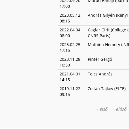
2022.09.20.
Murad Banaji (part I)
17:00
2023.05.12.
András Gilyén (Rényi 
08:15
2022.04.04.
Caglar Girit (College 
08:00
CNRS Paris)
2025.02.25.
Mathieu Hemery (INR
17:15
2023.11.28.
Pintér Gergő
10:30
2021.04.01.
Telcs András
14:15
2019.11.22.
Zoltán Tajkov (ELTE)
09:15
« első
‹ előző
OLDALAK