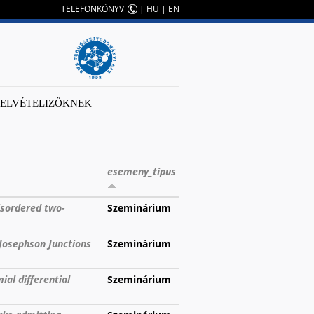
TELEFONKÖNYV
|
HU
|
EN
FELVÉTELIZŐKNEK
esemeny_tipus
disordered two-
Szeminárium
Josephson Junctions
Szeminárium
al differential
Szeminárium