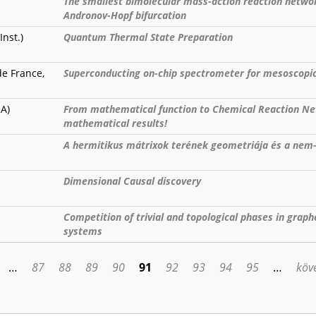
The smallest bimolecular mass-action reaction netwo
Andronov-Hopf bifurcation
Inst.)
Quantum Thermal State Preparation
de France,
Superconducting on-chip spectrometer for mesoscop
A)
From mathematical function to Chemical Reaction Ne
mathematical results!
A hermitikus mátrixok terének geometriája és a nem-á
Dimensional Causal discovery
Competition of trivial and topological phases in grap
systems
…
87
88
89
90
91
92
93
94
95
…
köve