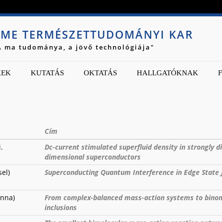
Jump to navigation
ME TERMÉSZETTUDOMÁNYI KAR
A ma tudománya, a jövő technológiája"
KEK
KUTATÁS
OKTATÁS
HALLGATÓKNAK
Cím
.
Dc-current stimulated superfluid density in strongly 
dimensional superconductors
el)
Superconducting Quantum Interference in Edge State 
enna)
From complex-balanced mass-action systems to binomi
inclusions