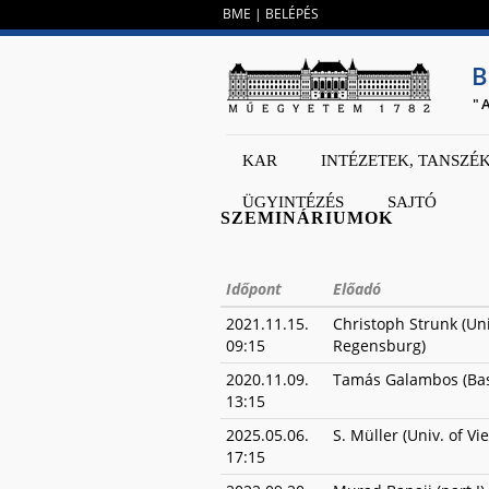
BME
|
BELÉPÉS
B
"
KAR
INTÉZETEK, TANSZÉ
ÜGYINTÉZÉS
SAJTÓ
SZEMINÁRIUMOK
Időpont
Előadó
2021.11.15.
Christoph Strunk (Uni
09:15
Regensburg)
2020.11.09.
Tamás Galambos (Bas
13:15
2025.05.06.
S. Müller (Univ. of Vi
17:15