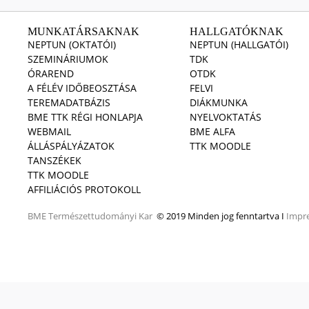
MUNKATÁRSAKNAK
HALLGATÓKNAK
NEPTUN (OKTATÓI)
NEPTUN (HALLGATÓI)
SZEMINÁRIUMOK
TDK
ÓRAREND
OTDK
A FÉLÉV IDŐBEOSZTÁSA
FELVI
TEREMADATBÁZIS
DIÁKMUNKA
BME TTK RÉGI HONLAPJA
NYELVOKTATÁS
WEBMAIL
BME ALFA
ÁLLÁSPÁLYÁZATOK
TTK MOODLE
TANSZÉKEK
TTK MOODLE
AFFILIÁCIÓS PROTOKOLL
BME
Természettudományi Kar
© 2019 Minden jog fenntartva I
Impr