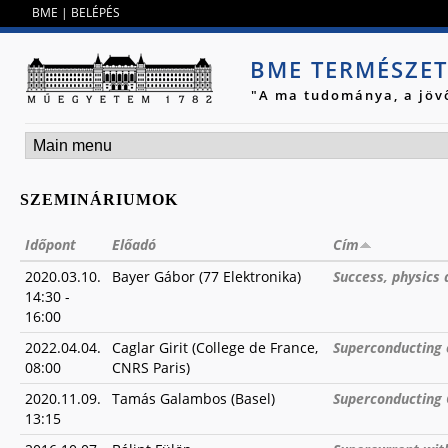
Jump to navigation
BME
|
BELÉPÉS
BME TERMÉSZE
"A ma tudománya, a jöv
SZEMINÁRIUMOK
Időpont
Előadó
Cím
2020.03.10.
Bayer Gábor (77 Elektronika)
Success, physics 
14:30
-
16:00
2022.04.04.
Caglar Girit (College de France,
Superconducting
08:00
CNRS Paris)
2020.11.09.
Tamás Galambos (Basel)
Superconducting 
13:15