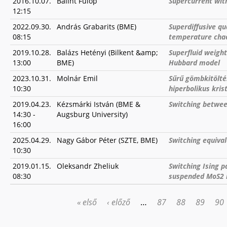
2016.10.07.
Bálint Fülöp
Supercurrent wit
12:15
2022.09.30.
András Grabarits (BME)
Superdiffusive q
08:15
temperature cha
2019.10.28.
Balázs Hetényi (Bilkent &amp;
Superfluid weight
13:00
BME)
Hubbard model
2023.10.31.
Molnár Emil
Sűrű gömbkitölté
10:30
hiperbolikus kris
2019.04.23.
Kézsmárki István (BME &
Switching betwee
14:30
-
Augsburg University)
16:00
2025.04.29.
Nagy Gábor Péter (SZTE, BME)
Switching equival
10:30
2019.01.15.
Oleksandr Zheliuk
Switching Ising pa
08:30
suspended MoS2 b
« első
‹ előző
…
87
88
89
90
OLDALAK